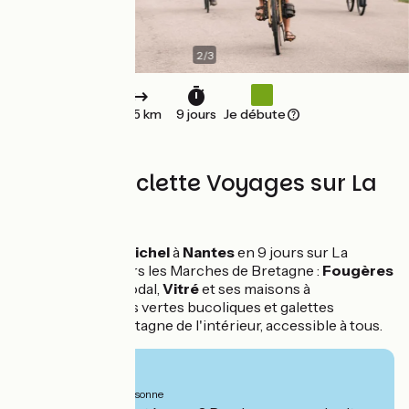
2
/
3
275 km
9 jours
Je débute
Avec Abicyclette Voyages sur La
Régalante
Du
Mont Saint-Michel
à
Nantes
en 9 jours sur La
Régalante, à travers les Marches de Bretagne :
Fougères
et son château féodal,
Vitré
et ses maisons à
colombages, voies vertes bucoliques et galettes
saucisse… une Bretagne de l'intérieur, accessible à tous.
À partir de
1280€
par personne