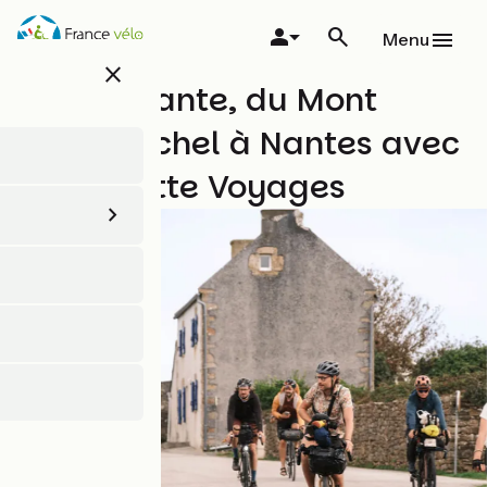
Aller
au
Menu
contenu
close
principal
La Régalante, du Mont
Saint-Michel à Nantes avec
Abicyclette Voyages