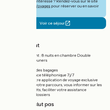
Ce séjour vous intéresse ? Rendez-vous sur le site
de
Abicyclette Voyages
pour réserver ou en savoir
plus.
Voir ce séjour
Prix
Le prix inclut
Hébergement : 8 nuits en chambre Double
8 petits-déjeuners
3 dîners
Le transfert des bagages
Une assistance téléphonique 7j/7
L'accès à notre application de voyage exclusive
pour suivre votre parcours, vous informer sur les
sites d'intérêts, faciliter votre assistance
Les frais de dossiers
Le prix n'inclut pas