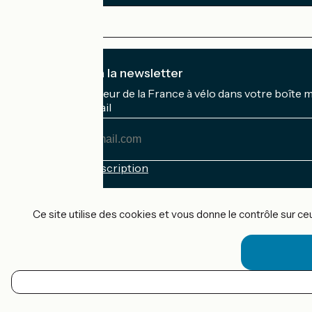
Je m'abonne à la newsletter
Recevez le meilleur de la France à vélo dans votre boîte 
Mon adresse mail
Mon
adresse
mail
Conditions d'inscription
Financé dans le cadre de Destination France
Ce site utilise des cookies et vous donne le contrôle sur c
Accueil Vélo Pro
Contact
Mentions légales
FR
Confidentialité