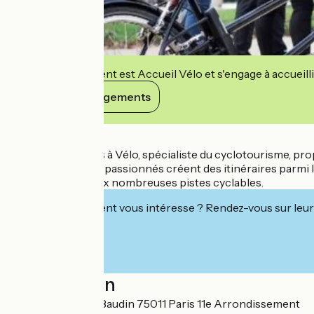
Cet établissement est Accueil Vélo et s'engage à accueilli
Voir ses engagements
Détails
Depuis 1993, Paris à Vélo, spécialiste du cyclotourisme, prop
professionnels et passionnés créent des itinéraires parmi le
insolites, grâce aux nombreuses pistes cyclables.
Cet établissement vous intéresse ? Rendez-vous sur leur 
Localisation
22 rue Alphonse Baudin 75011 Paris 11e Arrondissement