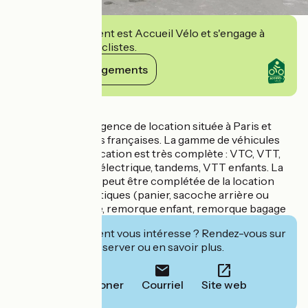
Cet établissement est Accueil Vélo et s'engage à
accueillir des cyclistes.
Voir ses engagements
Détails
Paulette est une agence de location située à Paris et
dans d'autres villes françaises. La gamme de véhicules
disponibles à la location est très complète : VTC, VTT,
VTC à assistance électrique, tandems, VTT enfants. La
location d'un vélo peut être complétée de la location
d'accessoires pratiques (panier, sacoche arrière ou
avant, porte-bébé, remorque enfant, remorque bagage
Cet établissement vous intéresse ? Rendez-vous sur
leur site pour réserver ou en savoir plus.
Téléphoner
Courriel
Site web