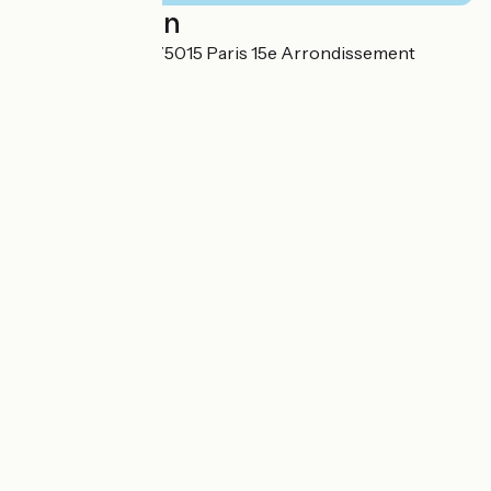
Localisation
115 rue Brancion 75015 Paris 15e Arrondissement