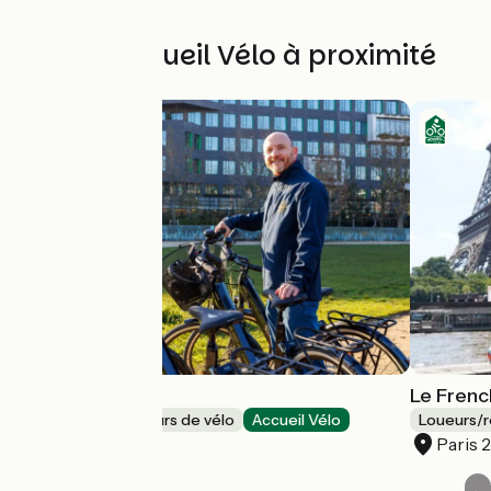
Autres Accueil Vélo à proximité
ETINSELLE
Le Fren
Loueurs/réparateurs de vélo
Accueil Vélo
Loueurs/r
Montrouge
Paris 