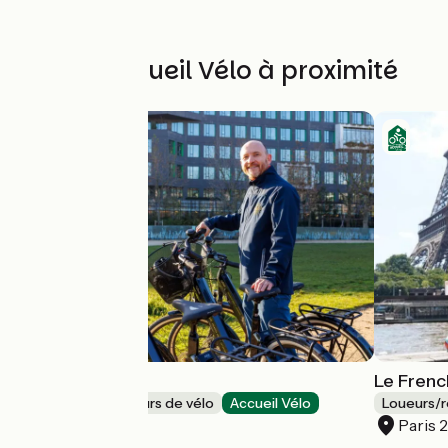
Autres Accueil Vélo à proximité
ETINSELLE
Le Fren
Loueurs/réparateurs de vélo
Accueil Vélo
Loueurs/r
Montrouge
Paris 