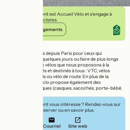
Cet établissement est Accueil Vélo et s'engage à
accueillir des cyclistes.
Voir ses engagements
Détails
6clo loue des vélos depuis Paris pour ceux qui
souhaitent partir quelques jours ou faire de plus longs
voyages à vélo. Les vélos que nous proposons à la
location sont variés et destinés à tous : VTC, vélos
électriques, gravels ou vélo de route. En plus de la
location de vélo, 6clo propose également des
accessoires pratiques (casques, sacoches, porte-bébé,
remorques).
Cet établissement vous intéresse ? Rendez-vous sur
leur site pour réserver ou en savoir plus.
Courriel
Site web