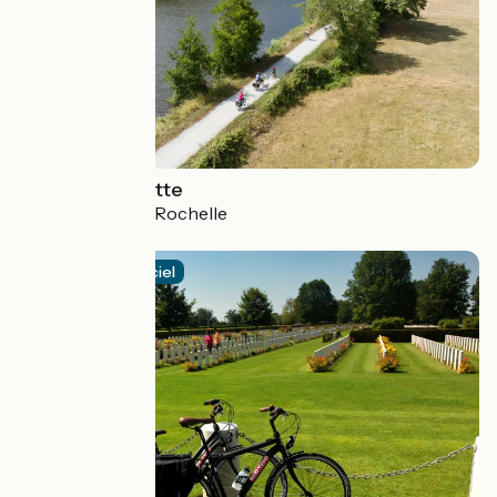
La Vélo Francette
Ouistreham > La Rochelle
4.5 / 5
Itinéraire officiel