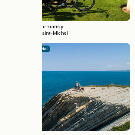
La VéloWestNormandy
Bayeux > Mont-Saint-Michel
2.8 / 5
Itinéraire officiel