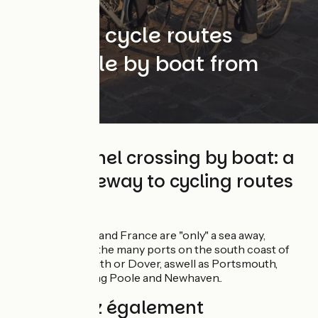
The best cycle routes
reachable by boat from
England
The Channel crossing by boat: a
great gateway to cycling routes
in France
United Kingdom and France are "only" a sea away,
accessible from the many ports on the south coast of
England : Plymouth or Dover, aswell as Portsmouth,
without forgetting Poole and Newhaven..
Découvrez également