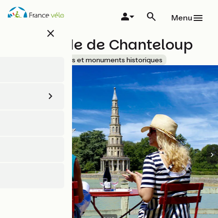
Aller
au
Menu
contenu
close
principal
La Pagode de Chanteloup
Accueil Vélo
Sites et monuments historiques