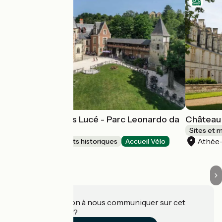
Château du Clos Lucé - Parc Leonardo da
Château 
Vinci
Sites et 
Athée
Sites et monuments historiques
Accueil Vélo
Amboise
Une information à nous communiquer sur cet
établissement ?