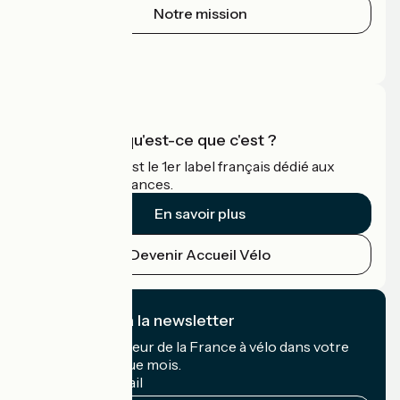
Notre mission
Espace Presse
Espace Pro
Accueil Vélo qu'est-ce que c'est ?
Accueil Vélo c'est le 1er label français dédié aux
cyclistes en vacances.
En savoir plus
Devenir Accueil Vélo
Je m'abonne à la newsletter
Recevez le meilleur de la France à vélo dans votre
boîte mail chaque mois.
Mon adresse mail