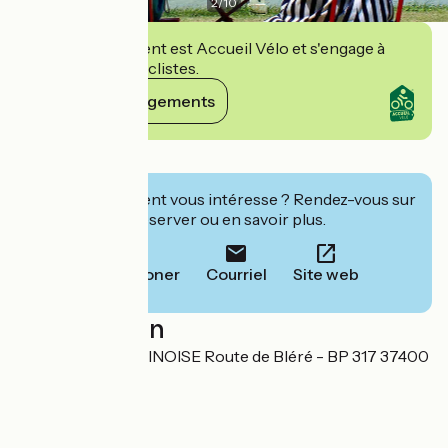
2
/
10
Cet établissement est Accueil Vélo et s'engage à
accueillir des cyclistes.
Voir ses engagements
Détails
Cet établissement vous intéresse ? Rendez-vous sur
leur site pour réserver ou en savoir plus.
Téléphoner
Courriel
Site web
Localisation
SARL OMBRE CHINOISE Route de Bléré - BP 317 37400
Amboise