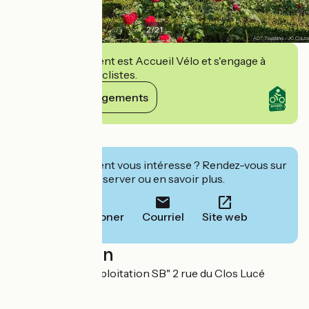
2
/
21
Cet établissement est Accueil Vélo et s'engage à
accueillir des cyclistes.
Voir ses engagements
Détails
Cet établissement vous intéresse ? Rendez-vous sur
leur site pour réserver ou en savoir plus.
Téléphoner
Courriel
Site web
Localisation
SAS "Société d'exploitation SB" 2 rue du Clos Lucé
37400 Amboise