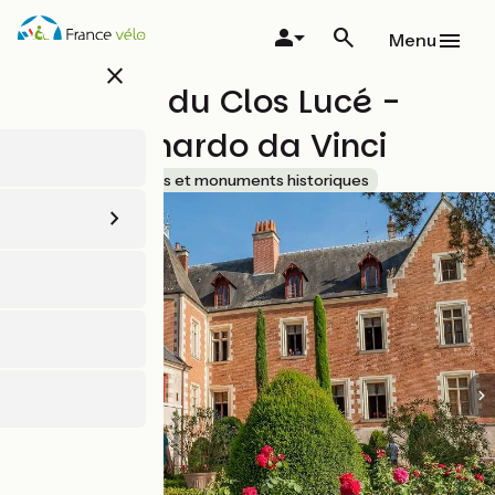
Aller
au
Menu
contenu
close
principal
Château du Clos Lucé -
Parc Leonardo da Vinci
Accueil Vélo
Sites et monuments historiques