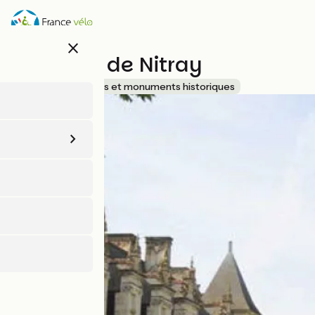
Aller
au
contenu
close
principal
Château de Nitray
Accueil Vélo
Sites et monuments historiques