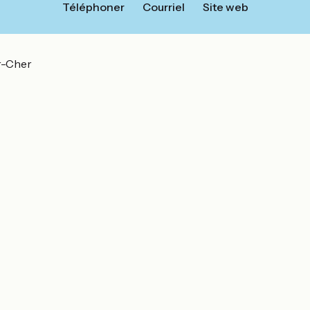
Téléphoner
Courriel
Site web
r-Cher