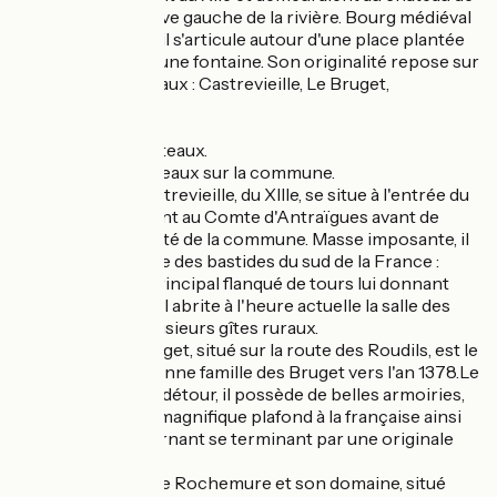
Chastelas sur la rive gauche de la rivière. Bourg médiéval
en forme d'étoile, il s'articule autour d'une place plantée
d'arbres, ornée d'une fontaine. Son originalité repose sur
sa triade de châteaux : Castrevieille, Le Bruget,
Rochemure.
Une triade de châteaux.
Il existe trois châteaux sur la commune.
Le château de Castrevieille, du XIIIe, se situe à l'entrée du
village et appartient au Comte d'Antraïgues avant de
devenir la propriété de la commune. Masse imposante, il
est caractéristique des bastides du sud de la France :
grand bâtiment principal flanqué de tours lui donnant
l'aspect d'un fort. Il abrite à l'heure actuelle la salle des
fêtes, ainsi que plusieurs gîtes ruraux.
Le château du Bruget, situé sur la route des Roudils, est le
berceau de l'ancienne famille des Bruget vers l'an 1378.Le
château mérite le détour, il possède de belles armoiries,
une salle avec un magnifique plafond à la française ainsi
qu'un escalier tournant se terminant par une originale
voûte en palmier.
Enfin le château de Rochemure et son domaine, situé