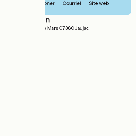
Téléphoner
Courriel
Site web
Localisation
place du champ de Mars 07380 Jaujac