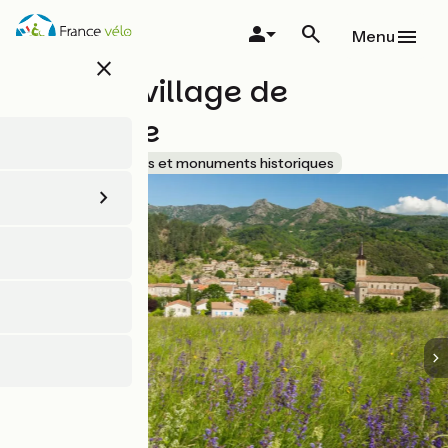
Aller
au
Menu
contenu
close
principal
Jaujac : village de
caractère
Accueil Vélo
Sites et monuments historiques