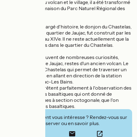
entre la bouche du volcan et le village, il a été transformé
afin de devenir la maison du Parc Naturel Régional des
Monts d'Ardèche.
Lieu historique chargé d'histoire, le donjon du Chastelas,
situé dans le vieux quartier de Jaujac, fut construit par les
De Jaujac, et rasé au XIVe. Il ne reste actuellement que la
base d'un des murs dans le quartier du Chastelas.
À proximité se trouvent de nombreuses curiosités,
comme la coupe de Jaujac, restes d'un ancien volcan. Le
pont "romain" du Chastelas qui permet de traverser un
affluent du Lignon en allant en direction de la station
thermale de Neyrac-Les Bains.
Les environs se prêtent parfaitement à l'observation des
anciennes coulées basaltiques qui ont donné de
magnifiques prismes à section octogonale, que l'on
nomme des orgues basaltiques.
Cet établissement vous intéresse ? Rendez-vous sur
leur site pour réserver ou en savoir plus.