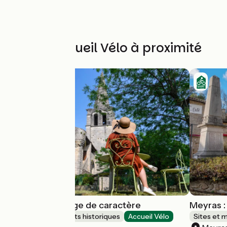
Autres Accueil Vélo à proximité
Chassiers : village de caractère
Meyras :
Sites et monuments historiques
Accueil Vélo
Sites et 