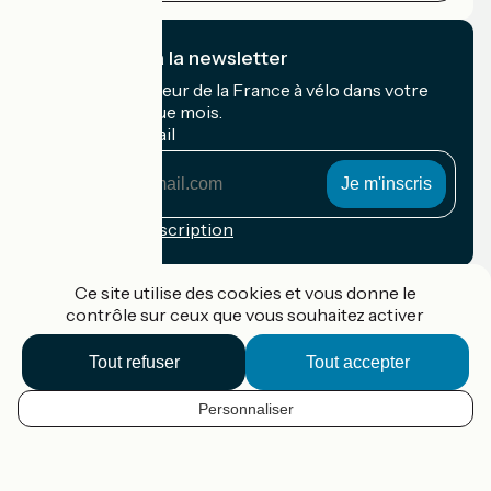
Je m'abonne à la newsletter
Recevez le meilleur de la France à vélo dans votre
boîte mail chaque mois.
Mon adresse mail
Mon
adresse
mail
Conditions d'inscription
Financé dans le cadre de Destination France
Ce site utilise des cookies et vous donne le
contrôle sur ceux que vous souhaitez activer
Tout refuser
Tout accepter
Accueil Vélo Pro
Contact
Personnaliser
Mentions légales
FR
Confidentialité
Contact
Options de carte
Réalisation :
StudioJuillet
et
France Vélo Tourisme