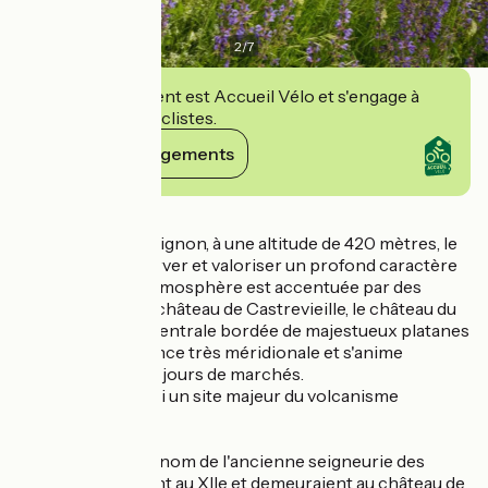
2
/
7
Cet établissement est Accueil Vélo et s'engage à
accueillir des cyclistes.
Voir ses engagements
Détails
Situé au bord du Lignon, à une altitude de 420 mètres, le
village a su conserver et valoriser un profond caractère
médiéval. Cette atmosphère est accentuée par des
ruelles pavées, le château de Castrevieille, le château du
Bruget. La place centrale bordée de majestueux platanes
distille une ambiance très méridionale et s'anime
régulièrement les jours de marchés.
Ce village est aussi un site majeur du volcanisme
ardéchois.
Le village tire son nom de l'ancienne seigneurie des
Jaujac, qui vécurent au XIIe et demeuraient au château de