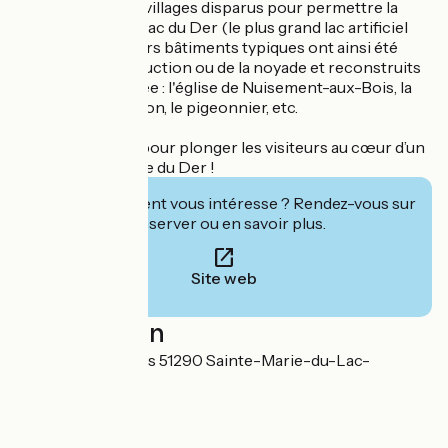
histoire des trois villages disparus pour permettre la
construction du Lac du Der (le plus grand lac artificiel
d’Europe). Plusieurs bâtiments typiques ont ainsi été
sauvés de la destruction ou de la noyade et reconstruits
sur le site du musée : l'église de Nuisement-aux-Bois, la
Maison du Forgeron, le pigeonnier, etc.
Tout a été pensé pour plonger les visiteurs au cœur d’un
authentique village du Der !
Cet établissement vous intéresse ? Rendez-vous sur
leur site pour réserver ou en savoir plus.
Site web
Localisation
Les Grandes Côtes 51290 Sainte-Marie-du-Lac-
Nuisement