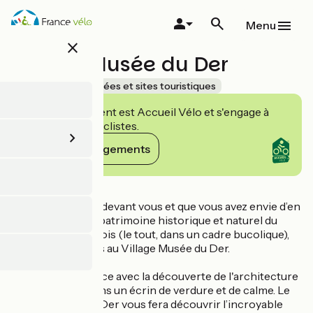
Aller
au
Menu
contenu
close
principal
Village Musée du Der
Accueil Vélo
Musées et sites touristiques
Cet établissement est Accueil Vélo et s'engage à
accueillir des cyclistes.
Voir ses engagements
Détails
Si vous avez 1h30 devant vous et que vous avez envie d’en
savoir plus sur le patrimoine historique et naturel du
bocage champenois (le tout, dans un cadre bucolique),
alors arrêtez-vous au Village Musée du Der.
La visite commence avec la découverte de l'architecture
à pans de bois, dans un écrin de verdure et de calme. Le
Village Musée du Der vous fera découvrir l’incroyable