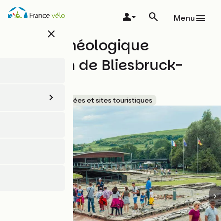
Aller
au
Menu
contenu
close
principal
Parc Archéologique
Européen de Bliesbruck-
Reinheim
Accueil Vélo
Musées et sites touristiques