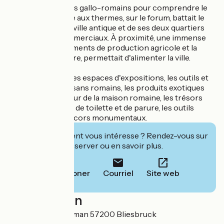
Visitez les thermes gallo-romains pour comprendre le
rituel du bain. Face aux thermes, sur le forum, battait le
coeur de la petite ville antique et de ses deux quartiers
artisanaux et commerciaux. À proximité, une immense
villa, avec des bâtiments de production agricole et la
résidence du maître, permettait d'alimenter la ville.
Découvrez, dans les espaces d'expositions, les outils et
créations des artisans romains, les produits exotiques
importés, l'intérieur de la maison romaine, les trésors
enfouis, les objets de toilette et de parure, les outils
agricoles et les décors monumentaux.
Cet établissement vous intéresse ? Rendez-vous sur
leur site pour réserver ou en savoir plus.
Téléphoner
Courriel
Site web
Localisation
1 rue Robert schuman 57200 Bliesbruck