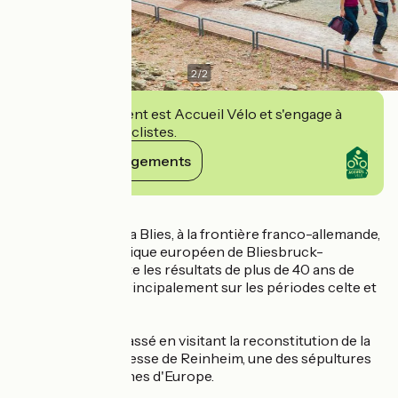
2
/
2
Cet établissement est Accueil Vélo et s'engage à
accueillir des cyclistes.
Voir ses engagements
Détails
Dans la Vallée de la Blies, à la frontière franco-allemande,
le Parc archéologique européen de Bliesbruck-
Reinheim présente les résultats de plus de 40 ans de
fouilles portant principalement sur les périodes celte et
gallo-romaine.
Plongez dans le passé en visitant la reconstitution de la
tombe de la Princesse de Reinheim, une des sépultures
celtes les plus riches d'Europe.