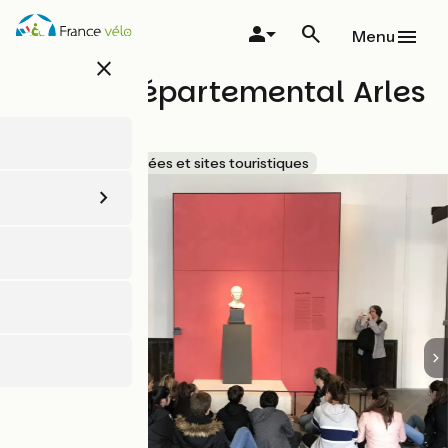
Aller
au
Menu
contenu
close
principal
Musée départemental Arles
antique
Accueil Vélo
Musées et sites touristiques