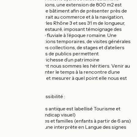
enrichi les collections, une extension de 800 m2 est
venue compléter le bâtiment afin de présenter près de
500 objets ayant trait au commerce et à la navigation,
dont le chaland Arles Rhône 3 et ses 31 m de longueur,
sorti du fleuve et restauré, imposant témoignage des
échanges par voie fluviale à l’époque romaine. Une
politique d’expositions temporaires, de visites générales
ou thématiques des collections, de stages et d’ateliers
pour tous les types de publics permettent
d’appréhender la richesse d’un patrimoine
archéologique dont nous sommes les héritiers. Venir au
musée, c’est remonter le temps à la rencontre d’une
Antiquité tangible et mesurer à quel point elle nous est
proche.
Conditions d'accessibilité :
Le Musée de l'Arles antique est labellisé Tourisme et
Handicap (sauf handicap visuel)
Visites pour adultes et familles (enfants à partir de 6 ans)
avec une guide et une interprète en Langue des signes
Française.