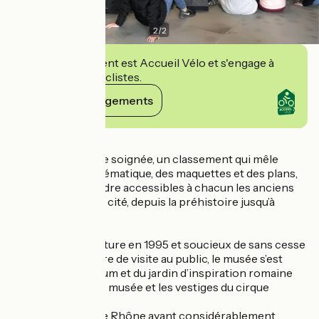
2
/
2
Cet établissement est Accueil Vélo et s'engage à
accueillir des cyclistes.
Voir ses engagements
Détails
Une scénographie soignée, un classement qui mêle
chronologie et thématique, des maquettes et des plans,
s’efforcent de rendre accessibles à chacun les anciens
témoignages de la cité, depuis la préhistoire jusqu’à
l’Antiquité tardive.
Depuis son ouverture en 1995 et soucieux de sans cesse
diversifier son offre de visite au public, le musée s’est
doté d’un auditorium et du jardin d’inspiration romaine
Hortus jouxtant le musée et les vestiges du cirque
romain.
Les fouilles dans le Rhône ayant considérablement