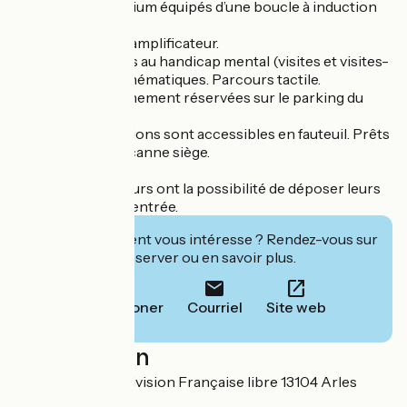
Accueil et auditorium équipés d’une boucle à induction
magnétique.
Audio guide avec amplificateur.
Activités adaptées au handicap mental (visites et visites-
ateliers). Visites thématiques. Parcours tactile.
Places de stationnement réservées sur le parking du
musée.
Toutes les collections sont accessibles en fauteuil. Prêts
de fauteuils et de canne siège.
A noter : les visiteurs ont la possibilité de déposer leurs
petits bagages à l'entrée.
Cet établissement vous intéresse ? Rendez-vous sur
leur site pour réserver ou en savoir plus.
Téléphoner
Courriel
Site web
Localisation
Avenue de la 1er division Française libre 13104 Arles