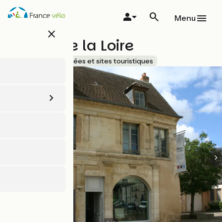
Aller
au
Menu
contenu
close
principal
Musée de la Loire
Accueil Vélo
Musées et sites touristiques