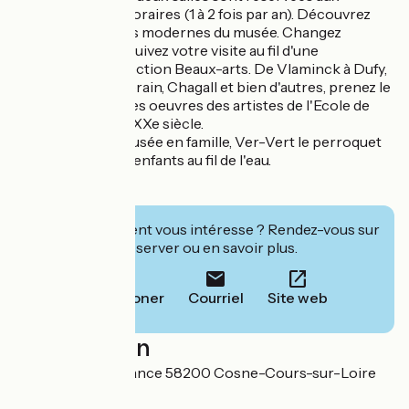
expositions temporaires (1 à 2 fois par an). Découvrez
aussi les peintures modernes du musée. Changez
d'univers et poursuivez votre visite au fil d'une
remarquable collection Beaux-arts. De Vlaminck à Dufy,
en passant par Derain, Chagall et bien d'autres, prenez le
temps d'admirer les oeuvres des artistes de l'Ecole de
Paris du début du XXe siècle.
Venez visiter le musée en famille, Ver-Vert le perroquet
de Loire guide les enfants au fil de l'eau.
Bonne visite !
Cet établissement vous intéresse ? Rendez-vous sur
leur site pour réserver ou en savoir plus.
Téléphoner
Courriel
Site web
Localisation
Place de la Résistance 58200 Cosne-Cours-sur-Loire