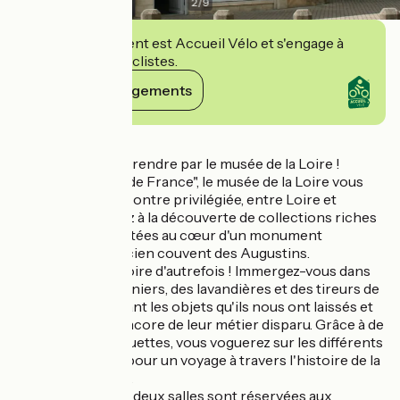
2
/
9
Cet établissement est Accueil Vélo et s'engage à
accueillir des cyclistes.
Voir ses engagements
Détails
Laissez-vous surprendre par le musée de la Loire !
Labellisé "Musée de France", le musée de la Loire vous
propose une rencontre privilégiée, entre Loire et
Beaux-arts. Partez à la découverte de collections riches
et variées, présentées au cœur d'un monument
historique : un ancien couvent des Augustins.
Plongez dans la Loire d'autrefois ! Immergez-vous dans
l'histoire des mariniers, des lavandières et des tireurs de
sable en découvrant les objets qu'ils nous ont laissés et
qui témoignent encore de leur métier disparu. Grâce à de
nombreuses maquettes, vous voguerez sur les différents
bateaux de Loire pour un voyage à travers l'histoire de la
navigation fluviale.
Au premier étage, deux salles sont réservées aux