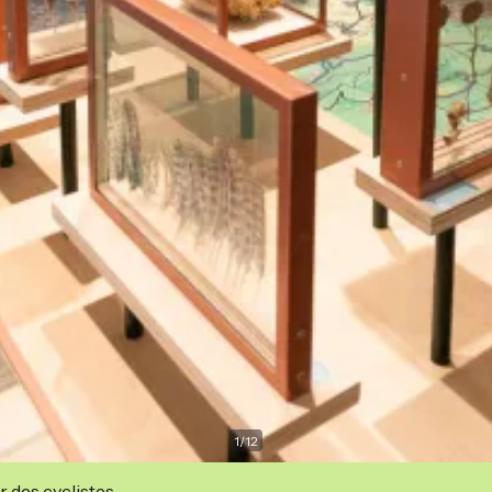
1
/
12
r des cyclistes.