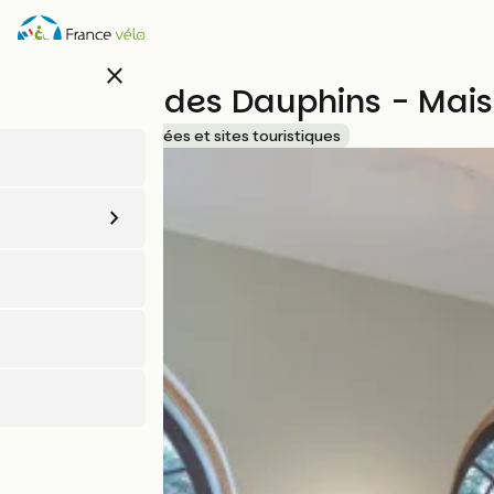
Aller
au
contenu
close
principal
Auberge des Dauphins - Maiso
Accueil Vélo
Musées et sites touristiques