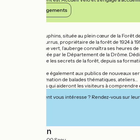
Voir ses engagements
Détails
L'Auberge des Dauphins, située au plein cœur de la Forêt de
Imaginée par M. Burrus, propriétaire de la forêt de 1924 à 1
Dédiée au tourisme vert, l’auberge connaîtra ses heures de
maison de site gérée par le Département de la Drôme. Dédiée
permanente révèle les secrets de la forêt, depuis sa forma
l'offre.
L’Auberge propose également aux publics de nouveaux servic
détente, programmation de balades thématiques, ateliers…
Autant de services qui aideront les visiteurs à comprendre et 
Cet établissement vous intéresse ? Rendez-vous sur leur 
Localisation
Forêt de Saoû 26400 Saou