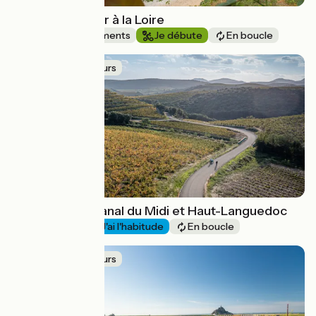
Tour vélo du Loir à la Loire
Châteaux & Monuments
Je débute
En boucle
Idée de parcours
Boucle entre Canal du Midi et Haut-Languedoc
Au fil de l'eau
J'ai l'habitude
En boucle
Idée de parcours