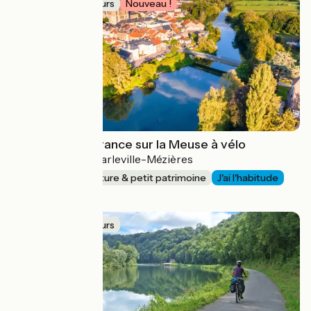
Idée de parcours
Nouveau !
Histoire(s) de France sur la Meuse à vélo
Neufchâteau > Charleville-Mézières
262 km
Nature & petit patrimoine
J'ai l'habitude
Aller simple
Idée de parcours