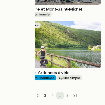
Boucle entre Loire et Mont-Saint-Michel
J'ai l'habitude
En boucle
Idée de parcours
Voie verte Trans-Ardennes à vélo
Au fil de l'eau
J'ai l'habitude
Aller simple
1
2
3
4
…