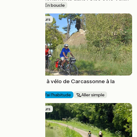
J'ai l'habitude
En boucle
Idée de parcours
Le canal du Midi à vélo de Carcassonne à la
Méditerranée
Au fil de l'eau
J'ai l'habitude
Aller simple
Idée de parcours