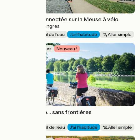
Escapade déconnectée sur la Meuse à vélo
Mondrecourt > Langres
231 km
Au fil de l'eau
J'ai l'habitude
Aller simple
Idée de parcours
Nouveau !
La Meuse à vélo… sans frontières
Sedan > Namur
167 km
Au fil de l'eau
J'ai l'habitude
Aller simple