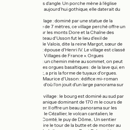
de trois tours d’angle. Un porche mène à l’église
Saint-Julien : aujourd’hui gothique, elle daterait du
13e siècle.
Usson :
le village : dominé par une statue de la
Vierge haute de 7 mètres, ce village perché offre un
panorama sur les monts Dore et la Chaîne des
Puys. Le château d'Usson fut le lieu d'exil de
Marguerite de Valois, dite la reine Margot, sœur de
Charles IX et épouse d'Henri IV. Le village est classé
« Plus Beaux Villages de France ». Orgues
volcaniques : un chemin mène au sommet, on peut
y observer des orgues basaltiques : de la lave qui, en
refroidissant, a pris la forme de tuyaux d'orgues.
Eglise Saint-Maurice d'Usson : édifice mi-roman
mi-gothique d'où l'on jouit d'un large panorama sur
le val d’Allier.
Nonette :
le village : le bourg est dominé au sud par
un dyke volcanique dominant de 170 m le cours de
la rivière Allier. Il offre un beau panorama sur les
monts Dore, le Cézallier, le volcan cantalien, le
Livradois, la Comté, le puy de Dôme... Un sentier
permet de faire le tour de la butte et de monter au