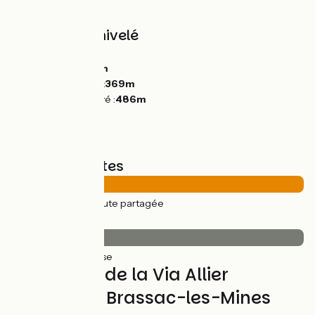
Historiques.
Pentes et dénivelé
Montées :
203m
Descentes :
175m
Point le plus bas :
369m
Point le plus élevé :
486m
Types de routes
27km
(100%) Route partagée
Revêtement
27km
(100%) Lisse
L'itinéraire de la Via Allier
d'Issoire à Brassac-les-Mines