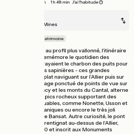
27 km
1 h 48 min
J'ai l'habitude
Issoire
Brassac-les-Mines
Nature & petit patrimoine
Sur cette étape au profil plus vallonné, l'itinéraire
de la Via Allier remémore le quotidien des
mineurs qui extrayaient le charbon des puits pour
le stocker sur les sapinières - ces grandes
barques à fond plat naviguant sur l’Allier puis sur
la Loire. Le paysage ponctué de points de vue sur
le massif du Sancy et les monts du Cantal, alterne
entre vallons et pics rocheux supportant des
villages remarquables, comme Nonette, Usson et
ses orgues volcaniques ou encore le très joli
village fortifié de Bansat. Autre curiosité, le pont
suspendu de Parentignat au-dessus de l'Allier,
construit en 1830 et inscrit aux Monuments