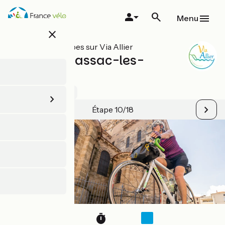
Aller
au
Menu
contenu
close
principal
Toutes les étapes sur Via Allier
Issoire / Brassac-les-
Mines
4 / 5
Voir 1 avis
Étape 10/18