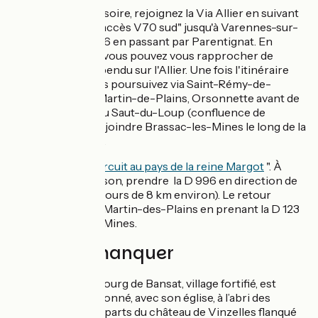
Si vous partez d'Issoire, rejoignez la Via Allier en suivant
la liaison balisée "accès V70 sud" jusqu'à Varennes-sur-
Usson par la D 996 en passant par Parentignat. En
traversant l'Allier vous pouvez vous rapprocher de
l'ancien pont suspendu sur l'Allier. Une fois l'itinéraire
vélo retrouvé vous poursuivez via Saint-Rémy-de-
Chargnat, Saint-Martin-de-Plains, Orsonnette avant de
traverser l'Allier au Saut-du-Loup (confluence de
l'Alagnon) pour rejoindre Brassac-les-Mines le long de la
rivière sur la D 711.
Liaison vers le "
Circuit au pays de la reine Margot
". À
Varennes-sur-Usson, prendre la D 996 en direction de
Parentignat (parcours de 8 km environ). Le retour
s’effectue à Saint-Martin-des-Plains en prenant la D 123
vers Brassac-les-Mines.
À ne pas manquer
Bansat :
le bourg de Bansat, village fortifié, est
encore cantonné, avec son église, à l’abri des
anciens remparts du château de Vinzelles flanqué