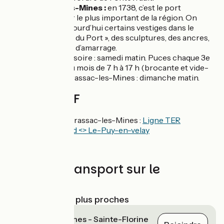
Brassac-les-Mines :
en 1738, c’est le port
charbonnier le plus important de la région. On
retrouve aujourd’hui certains vestiges dans le
quartier dit « du Port », des sculptures, des ancres,
des anneaux d’amarrage.
Marchés :
Issoire : samedi matin. Puces chaque 3e
dimanche du mois de 7 h à 17 h (brocante et vide-
grenier). / Brassac-les-Mines : dimanche matin.
Gares SNCF
Gare à Issoire et Brassac-les-Mines :
Ligne TER
Clermont-Ferrand <> Le-Puy-en-velay
Liaisons car
Trains et transport sur le
parcours
Gares SNCF les plus proches
Brassac-les-Mines - Sainte-Florine