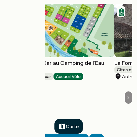
Aire Camping-Car au Camping de l’Eau
La Fonta
Mère
Gîtes et 
Aulhat
Aires de camping-car
Accueil Vélo
Sauxillanges
Carte