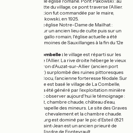
sommet. Belle église romane. Pont Pakowski : au
pied de la butte du village, ce pont traverse l’Allier.
Sa construction fut commandée par le maire,
Monsieur Pakowski, en 1925.
Lamontgie :
église Notre-Dame de Mailhat :
construite sur un ancien lieu de culte puis sur un
petit temple gallo romain, l'église actuelle a été
bâtie par les moines de Sauxillanges à la fin du 12e
siècle.
Auzat-la-Combelle :
le village est réparti sur les
deux rives de l’Allier. La rive droite héberge le vieux
bourg vigneron d’Auzat-sur-Allier (ancien port
charbonnier) surplombé des ruines pittoresques
du château Cocu, l’ancienne forteresse féodale. Sur
la rive gauche est basé le village de La Combelle,
dont l’essor a été généré par l’exploitation minière
dont on peut observer aujourd'hui le témoignage :
chevalement, chambre chaude, château d’eau,
infirmerie, chapelle des mineurs. Le site des Graves
rassemble le chevalement et la chambre chaude.
Esteil :
le bourg est dominé par le pic d’Esteil (821
m). L’église Saint-Jean est un ancien prieuré de
moniales de l’ordre de Fontevrault.