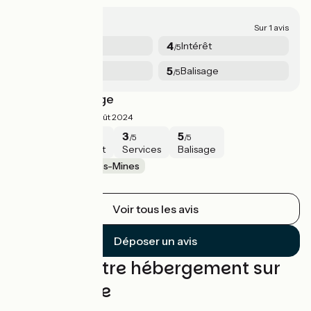
4/5
Sur 1 avis
4
4
Sécurité
Intérêt
/5
/5
3
5
Services
Balisage
/5
/5
Très bon balisage
4/5
Benedicte ·
Août 2024
4
4
3
5
/5
/5
/5
/5
Sécurité
Intérêt
Services
Balisage
Issoire / Brassac-les-Mines
Belle etape
Voir tous les avis
Déposer un avis
Trouvez votre hébergement sur
cette étape