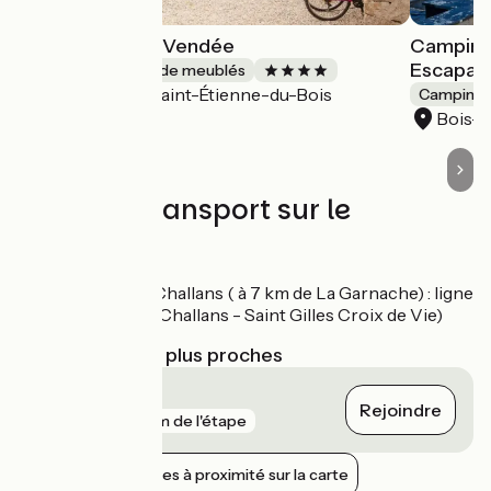
Gîte SO'délices Vendée
Camping 
Escapad
Gîtes et locations de meublés
Saint-Étienne-du-Bois
Accueil Vélo
Camping
Bois-
Trains et transport sur le
parcours
Gare TER à Challans ( à 7 km de La Garnache) : ligne
11 (Nantes - Challans - Saint Gilles Croix de Vie)
Gares SNCF les plus proches
Challans
Rejoindre
gare
6 km de l'étape
Afficher les gares à proximité sur la carte