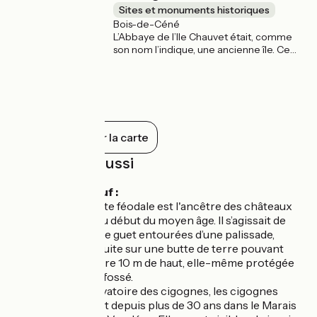
Sites et monuments historiques
Bois-de-Céné
L’Abbaye de l’Ile Chauvet était, comme
son nom l’indique, une ancienne île. Ce
monastère date du début du XIIe siècle.
Ne subsiste de cette abbaye bénédictine
que l’église romane et son magnifique
portail, le dortoir des moines et la cuisine.
L’été, ce site est ouvert aux visiteurs les
après-midis de 14h à 18h (fermé le
Tout afficher sur la carte
samedi).
À découvrir aussi
Châteauneuf :
La Motte féodale est l'ancêtre des châteaux
forts du début du moyen âge. Il s’agissait de
tours de guet entourées d’une palissade,
construite sur une butte de terre pouvant
atteindre 10 m de haut, elle-même protégée
par un fossé.
Observatoire des cigognes, les cigognes
nichent depuis plus de 30 ans dans le Marais