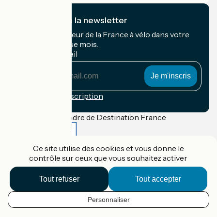
Je m'abonne à la newsletter
Recevez le meilleur de la France à vélo dans votre
boîte mail chaque mois.
Mon adresse mail
Mon
adresse
mail
Conditions d'inscription
Financé dans le cadre de Destination France
Ce site utilise des cookies et vous donne le
contrôle sur ceux que vous souhaitez activer
Accueil Vélo Pro
Contact
Tout refuser
Tout accepter
Mentions légales
Confidentialité
Contact
Personnaliser
FR
Réalisation :
StudioJuillet
et
France Vélo Tourisme