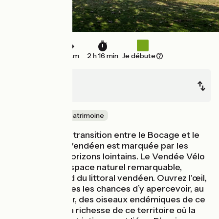
34 km
2 h 16 min
Je débute
La Garnache
Bouin
Nature & petit patrimoine
Cette étape de transition entre le Bocage et le
Marais Breton Vendéen est marquée par les
paysages aux horizons lointains. Le Vendée Vélo
Tour relie cet espace naturel remarquable,
protégé, au pied du littoral vendéen. Ouvrez l'œil,
vous aurez toutes les chances d’y apercevoir, au
détour d’un étier, des oiseaux endémiques de ce
milieu qui font la richesse de ce territoire où la