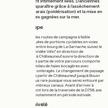
terre et l’eau sont intimement liées. D’anciennes
îles vont ainsi disparaître grâce à l’assèchement
progressif du marais (poldérisation) et la mise en
culture des terres gagnées sur la mer.
Détail de l'étape
Vous empruntez des routes de campagne à faible
circulation, ponctuées de portions cyclables en voies
vertes. Depuis le centre bourg de La Garnache, suivez le
fléchage au sol "Vendée Vélo" en direction de
Châteauneuf, puis à Châteauneuf suivre la direction de
Bouin. La première partie de votre parcours comporte
un faible relief au milieu de haies bocagères avec
quelques endroits ombragés. Le changement de paysage
sera plus marqué à partir de Châteauneuf jusqu’à Bouin
où l'ombre sera plus rare puisque vous serez entouré par
le marais et ses nombreux canaux. Avant d'arriver à
Bouin, soyez prudent lors de la traversée de la D758, axe
routier fréquenté notamment en période estivale.
Pentes et dénivelé