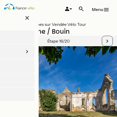
Aller
au
Menu
contenu
close
principal
Toutes les étapes sur Vendée Vélo Tour
La Garnache / Bouin
Étape 16/20