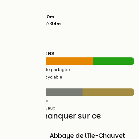
Montées :
11m
Descentes :
31m
Point le plus bas :
0m
Point le plus élevé :
34m
Types de routes
23km
(68%) Route partagée
11km
(32%) Voie cyclable
Revêtement
20km
(60%) Lisse
14km
(40%) Rugueux
À ne pas manquer sur ce
parcours
Abbaye de l'île-Chauvet