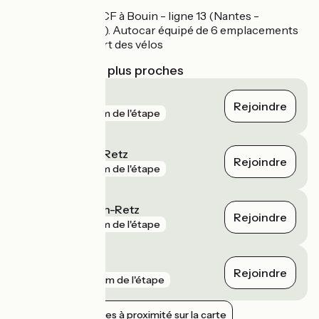
Autocar SNCF à Bouin - ligne 13 (Nantes -
Noirmoutier). Autocar équipé de 6 emplacements
pour l'emport des vélos
Gares SNCF les plus proches
Challans
Rejoindre
gare
6 km de l'étape
Bourgneuf-en-Retz
Rejoindre
gare
7 km de l'étape
Les Moutiers-en-Retz
Rejoindre
gare
9 km de l'étape
Machecoul
Rejoindre
gare
10 km de l'étape
Afficher les gares à proximité sur la carte