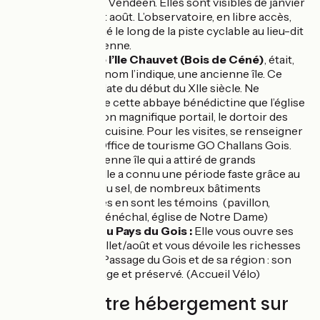
breton Vendéen. Elles sont visibles de janvier
à début août. L’observatoire, en libre accès,
est situé le long de la piste cyclable au lieu-dit
La Garenne.
L’Abbaye de l’Ile Chauvet (Bois de Céné)
, était,
comme son nom l’indique, une ancienne île. Ce
monastère date du début du XIIe siècle. Ne
subsistent de cette abbaye bénédictine que l’église
romane et son magnifique portail, le dortoir des
moines et la cuisine. Pour les visites, se renseigner
auprès de l’Office de tourisme GO Challans Gois.
Bouin :
ancienne île qui a attiré de grands
seigneurs. Elle a connu une période faste grâce au
commerce du sel, de nombreux bâtiments
remarquables en sont les témoins (pavillon,
château du sénéchal, église de Notre Dame)
La Maison du Pays du Gois :
Elle vous ouvre ses
portes en juillet/août et vous dévoile les richesses
cachées du Passage du Gois et de sa région : son
littoral sauvage et préservé. (Accueil Vélo)
Trouvez votre hébergement sur