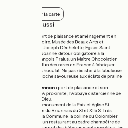
librement, seule la visite du clocher est
payante ce qui permet de contempler
de plus près sa toiture colorée.
Tout afficher sur la carte
À découvrir aussi
Roanne :
Port de plaisance et aménagement en
bord de de Loire. Musée des Beaux Arts et
Archéologie Joseph Déchelette, Egises Saint
Anne.Dans Roanne, détour obligatoire à la
boutique François Pralus, un Maître Chocolatier
d’exception, l’un des rares en France à fabriquer
son propre chocolat. Ne pas résister à la fabuleuse
Praluline, Brioche savoureuse aux éclats de praline
maison.
Port de Briennon :
port de plaisance et son
MuséoParc. A proximité , l'Abbaye cistercienne de
la Bénisson Dieu.
Iguerande
: monument de la Paix et église St
Marcel, église du Brionnais du XI et XIIè S. Très
réputée sur la Commune, la colline du Colombier
qui accueille un restaurant au cadre champêtre de
la famille Troigrs et des hébergements insolites , les