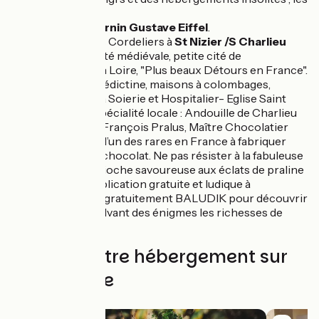
Cadoles...
Pont du Sornin Gustave Eiffel
.
Couvent des Cordeliers à
St Nizier /S Charlieu
Charlieu :
cité médiévale, petite cité de
caractère en Loire, "Plus beaux Détours en France".
Abbaye bénédictine, maisons à colombages,
musées de la Soierie et Hospitalier- Eglise Saint
Philibert . Spécialité locale : Andouille de Charlieu
et boutique François Pralus, Maître Chocolatier
d’exception, l’un des rares en France à fabriquer
son propre chocolat. Ne pas résister à la fabuleuse
Praluline, Brioche savoureuse aux éclats de praline
maison . Application gratuite et ludique à
télécharger gratuitement BALUDIK pour découvrir
tout en résolvant des énigmes les richesses de
Charlieu.
Trouvez votre hébergement sur
cette étape