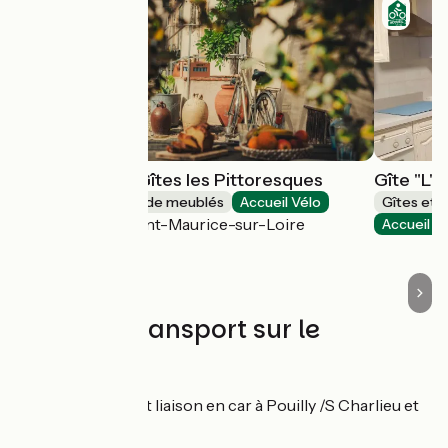
La Thébaïde - Gîtes les Pittoresques
Gîte "L'é
Gîtes et locations de meublés
Accueil Vélo
Gîtes et 
Saint-Jean-Saint-Maurice-sur-Loire
Accueil V
Trains et transport sur le
parcours
Gare de Roanne et liaison en car à Pouilly /S Charlieu et
Charlieu