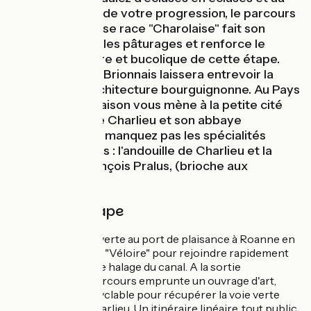
fur et à mesure de votre progression, le parcours
revêt. La fameuse race "Charolaise" fait son
apparition dans les pâturages et renforce le
cadre champêtre et bucolique de cette étape.
Cette partie du Brionnais laissera entrevoir la
richesse de l'architecture bourguignonne. Au Pays
du Sornin, une liaison vous mène à la petite cité
de caractère de Charlieu et son abbaye
bénédictine. Ne manquez pas les spécialités
culinaires locales : l'andouille de Charlieu et la
praluline de François Pralus, (brioche aux
pralines).
Détail de l'étape
Départ de la voie verte au port de plaisance à Roanne en
suivant le balisage "Véloire" pour rejoindre rapidement
l'ancien chemin de halage du canal. A la sortie
de Briennon, le parcours emprunte un ouvrage d'art,
avec une bande cyclable pour récupérer la voie verte
à Pouilly-sous-Charlieu. Un itinéraire linéaire, tout public,