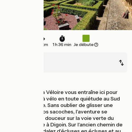
24 km
1 h 36 min
Je débute
Roanne
Iguerande
Au fil de l'eau
L'itinéraire de La Véloire vous entraîne ici pour
une immersion à vélo en toute quiétude au Sud
de la Bourgogne. Sans oublier de glisser une
praluline dans vos sacoches, l'aventure se
poursuit tout en douceur sur la voie verte du
canal de Roanne à Digoin. Sur l'ancien chemin de
halage, vous pédalez d'écluses en écluses et au