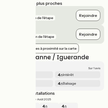
Gares SNCF les plus proches
Le Coteau
Rejoindre
gare
1 km de l'étape
Roanne
Rejoindre
gare
2 km de l'étape
Afficher les gares à proximité sur la carte
Avis sur Roanne / Iguerande
4.3/5
Sur 1 avis
5
4
Sécurité
Intérêt
/5
/5
4
4
Services
Balisage
/5
/5
Nombreuses installations
4.3/5
Frederique ·
Août 2025
5
4
4
4
/5
/5
/5
/5