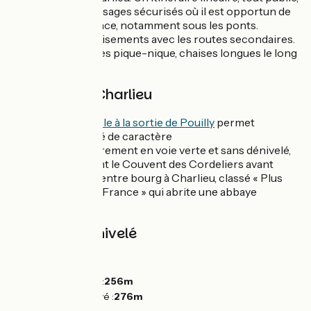
avec quelques passages sécurisés où il est opportun de
signaler sa présence, notamment sous les ponts.
Prudence aux croisements avec les routes secondaires.
Nombreuses tables pique-nique, chaises longues le long
du parcours.
Liaison vers Charlieu
Une
liaison cyclable à la sortie de Pouilly
permet
de rejoindre la cité de caractère
de Charlieu. Entièrement en voie verte et sans dénivelé,
vous passez devant le Couvent des Cordeliers avant
d'arriver dans le centre bourg à Charlieu, classé « Plus
beaux détours en France » qui abrite une abbaye
bénédictine.
Pentes et dénivelé
Montées :
10m
Descentes :
10m
Point le plus bas :
256m
Point le plus élevé :
276m