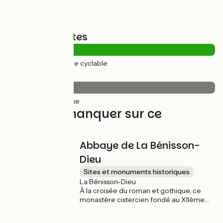
Types de routes
24km
(100%) Voie cyclable
Revêtement
24km
(100%) Lisse
À ne pas manquer sur ce
parcours
Abbaye de La Bénisson-
Dieu
Sites et monuments historiques
La Bénisson-Dieu
À la croisée du roman et gothique, ce
monastère cistercien fondé au XIIème
siècle dégage une atmosphère de calme
et de recueillement. Le site se visite