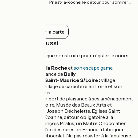
Priest-la-Roche, le détour pour admirer
ce château indispensable.
Tout afficher sur la carte
À découvrir aussi
Pinay
et sa digue construite pour réguler le cours
de la Loire.
Château de la Roche
et
son escape game
.
Port de plaisance de
Bully
Saint-Jean-Saint-Maurice S/Loire :
village
médiéval et village de caractère en Loire et son
pôle d'artisans.
Roanne
: son port de plaisance à ses aménagement
en bord de Loire. Musée des Beaux Arts et
Archéologie Joseph Déchelette, Eglises Saint
Anne. Dans Roanne, détour obligatoire à la
boutique François Pralus, un Maître Chocolatier
d’exception, l’un des rares en France à fabriquer
son propre chocolat. Ne pas résister à la fabuleuse