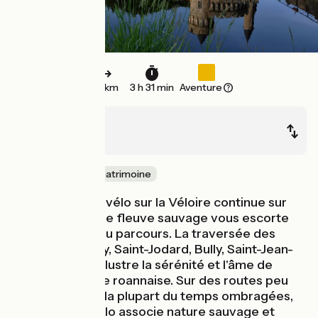
52 km
3 h 31 min
Aventure
Balbigny
Roanne
Nature & petit patrimoine
Votre voyage à vélo sur la Véloire continue sur
cette étape où le fleuve sauvage vous escorte
sur la majorité du parcours. La traversée des
villages de Pinay, Saint-Jodard, Bully, Saint-Jean-
Saint-Maurice, illustre la sérénité et l'âme de
cette campagne roannaise. Sur des routes peu
fréquentées et la plupart du temps ombragées,
cet itinéraire vélo associe nature sauvage et