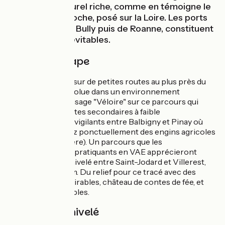
patrimoine culturel riche, comme en témoigne le
château de la Roche, posé sur la Loire. Les ports
de plaisance de Bully puis de Roanne, constituent
deux étapes inévitables.
Détail de l'étape
Un itinéraire vélo sur de petites routes au plus près du
fleuve Loire qui évolue dans un environnement
rural. Suivez le balisage "Véloire" sur ce parcours qui
emprunte des routes secondaires à faible
circulation. Soyez vigilants entre Balbigny et Pinay où
vous rencontrerez ponctuellement des engins agricoles
et camions (carrière). Un parcours que les
cyclotouristes ou pratiquants en VAE apprécieront
avec 687m de dénivelé entre Saint-Jodard et Villerest,
soit environ 40 km. Du relief pour ce tracé avec des
points de vue admirables, château de contes de fée, et
villages remarquables.
Pentes et dénivelé
Montées :
532m