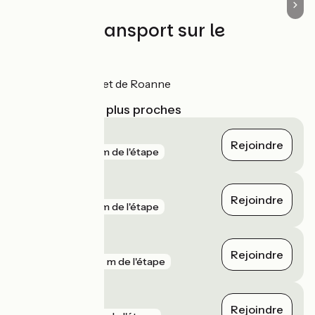
Trains et transport sur le
parcours
Gare de Balbigny et de Roanne
Gares SNCF les plus proches
Saint-Jodard
Rejoindre
gare
32 m de l'étape
Balbigny
Rejoindre
gare
63 m de l'étape
Feurs
Rejoindre
gare
237 m de l'étape
Le Coteau
Rejoindre