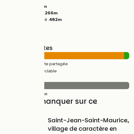
Descentes :
597m
Point le plus bas :
266m
Point le plus élevé :
482m
Types de routes
50km
(96%) Route partagée
2km
(4%) Voie cyclable
Revêtement
52km
(100%) Lisse
À ne pas manquer sur ce
parcours
Saint-Jean-Saint-Maurice,
village de caractère en