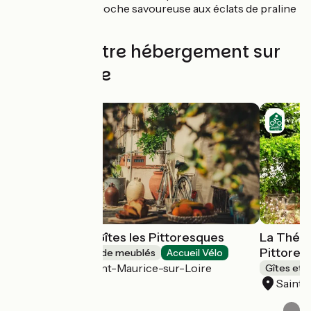
Praluline, Brioche savoureuse aux éclats de praline
maison.
Trouvez votre hébergement sur
cette étape
La Thébaïde - Gîtes les Pittoresques
La Théba
Pittores
Gîtes et locations de meublés
Accueil Vélo
Saint-Jean-Saint-Maurice-sur-Loire
Gîtes et 
Saint-