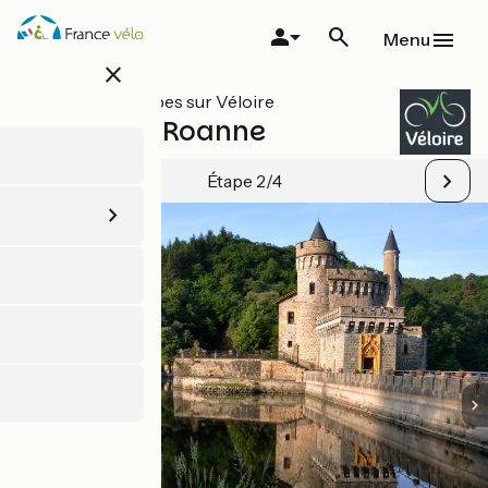
Aller
au
Menu
contenu
close
principal
Toutes les étapes sur Véloire
Balbigny / Roanne
Étape 2/4