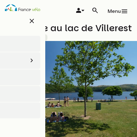
Aller
au
Menu
contenu
close
principal
Baignade au lac de Villerest
Lieux de baignade