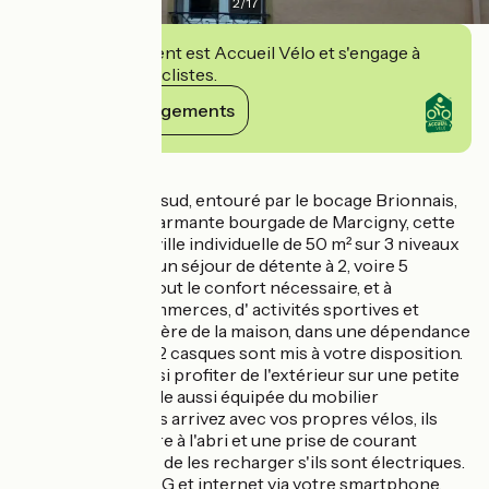
2
/
17
Cet établissement est Accueil Vélo et s'engage à
accueillir des cyclistes.
Voir ses engagements
Détails
En Bourgogne du sud, entouré par le bocage Brionnais,
au centre de la charmante bourgade de Marcigny, cette
petite maison de ville individuelle de 50 m² sur 3 niveaux
vous attend pour un séjour de détente à 2, voire 5
personnes avec tout le confort nécessaire, et à
proximité des commerces, d' activités sportives et
culturelles. A l’arrière de la maison, dans une dépendance
fermée : 4 vélos + 2 casques sont mis à votre disposition.
Vous pourrez aussi profiter de l'extérieur sur une petite
terrasse fleurie, elle aussi équipée du mobilier
nécessaire. Si vous arrivez avec vos propres vélos, ils
pourront aussi être à l'abri et une prise de courant
pourra permettre de les recharger s'ils sont électriques.
Accès au réseau 4G et internet via votre smartphone.