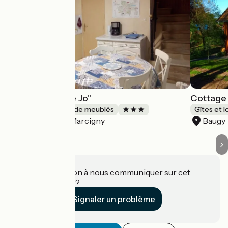
Gîte "L'étape de Jo"
Cottage
Gîtes et locations de meublés
Gîtes et 
Marcigny
Baugy
Accueil Vélo
Une information à nous communiquer sur cet
établissement ?
Signaler un problème