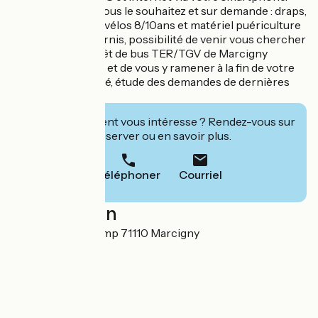
Sans sur coût, si vous le souhaitez et sur demande : draps,
linge de maison, 2 vélos 8/10ans et matériel puériculture
pourront être fournis, possibilité de venir vous chercher
en voiture de l'arrêt de bus TER/TGV de Marcigny
jusqu'au logement et de vous y ramener à la fin de votre
séjour. Coffret à clé, étude des demandes de dernières
minutes.
Cet établissement vous intéresse ? Rendez-vous sur
leur site pour réserver ou en savoir plus.
Téléphoner
Courriel
Localisation
25, rue de Borchamp 71110 Marcigny