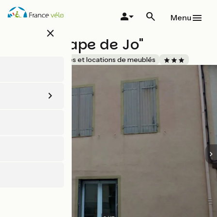
Aller
au
Menu
contenu
close
principal
Gîte "L'étape de Jo"
Accueil Vélo
Gîtes et locations de meublés