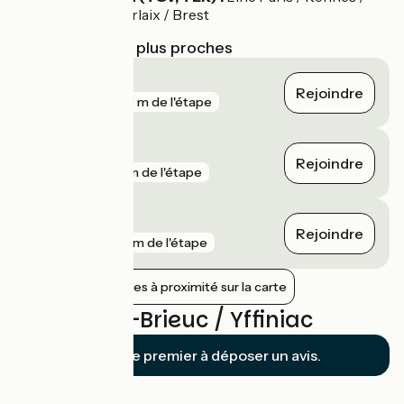
Saint-Brieuc / Morlaix / Brest
Gares SNCF les plus proches
Yffiniac
Rejoindre
gare
783 m de l'étape
Saint-Brieuc
Rejoindre
gare
3 km de l'étape
La Méaugon
Rejoindre
gare
12 km de l'étape
Afficher les gares à proximité sur la carte
Avis sur St-Brieuc / Yffiniac
Soyez le premier à déposer un avis.