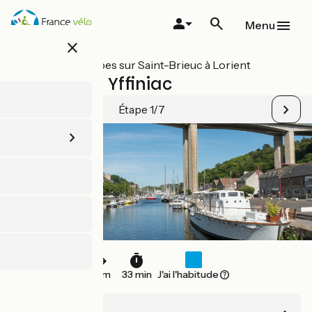
Aller
au
Menu
contenu
close
principal
Toutes les étapes sur Saint-Brieuc à Lorient
St-Brieuc / Yffiniac
Étape 1/7
9 km
33 min
J'ai l'habitude
St-Brieuc