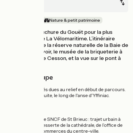
Yffiniac
Bords de mer
Nature & petit patrimoine
Cap sur l’embouchure du Gouët pour la plus
courte étape de La Vélomaritime. L’itinéraire
épouse l’anse de la réserve naturelle de la Baie de
Saint-Brieuc. À voir, le musée de la briqueterie à
St-Ilan, la tour de Cesson, et la vue sur le pont à
double tablier.
Détail de l'étape
Quelques difficultés dues au relief en début de parcours.
Sur voie verte ensuite, le long de l'anse d'Yffiniac.
Liaison
Liaison vers la gare SNCF de St Brieuc : trajet urbain à
pente régulière, desserte de la cathédrale, de l’office de
tourisme et des commerces du centre-ville.