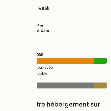
Pentes et dénivelé
Montées :
93m
Descentes :
90m
Point le plus bas :
4m
Point le plus élevé :
64m
Types de routes
8km
(87%) Route partagée
1km
(13%) Voie cyclable
Revêtement
8km
(87%) Lisse
1km
(13%) Rugueux
Trouvez votre hébergement sur