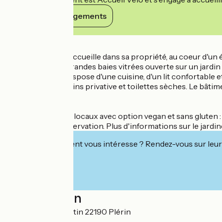
Voir ses engagements
Détails
Marie-José vous accueille dans sa propriété, au coeur d'u
en bois, avec de grandes baies vitrées ouverte sur un jardin 
L'hébergement dispose d'une cuisine, d'un lit confortable e
locaux. Salle de bains privative et toilettes sèches. Le bâ
Le + : Repas bio et locaux avec option vegan et sans gluten :
apiculture, sur réservation. Plus d'informations sur le jardi
Cet établissement vous intéresse ? Rendez-vous sur leur 
Localisation
6 Rue de Port Martin 22190 Plérin