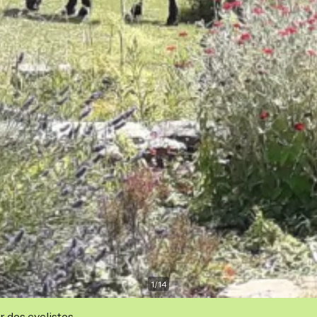
1
/
14
r des cyclistes.