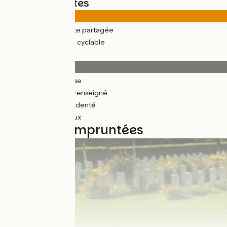
Types de routes
84km
(47%) Route partagée
97km
(53%) Voie cyclable
Revêtement
126km
(70%) Lisse
23km
(13%) Non renseigné
26km
(23%) Accidenté
7km
(4%) Rugueux
9 étapes empruntées