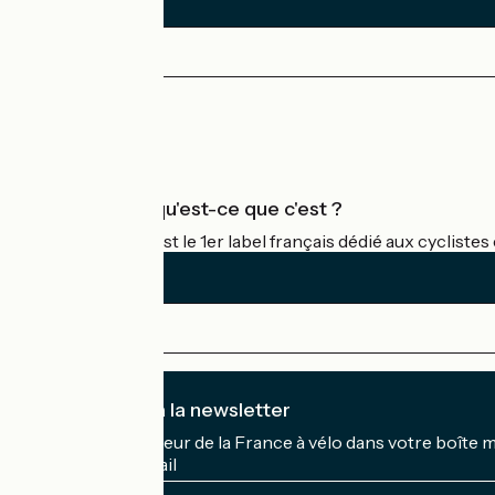
Bayeux / Tilly-sur-Seulles
6
23 km
1 h 31 min
J'ai l'habitude
Espace Presse
Espace Pro
Accueil Vélo qu'est-ce que c'est ?
Accueil Vélo c'est le 1er label français dédié aux cycliste
Je m'abonne à la newsletter
Recevez le meilleur de la France à vélo dans votre boîte 
Mon adresse mail