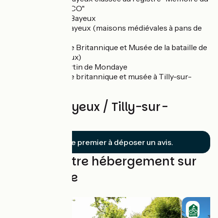
Monde"de l'UNESCO"
La Cathédrale de Bayeux
Circuit du vieux Bayeux (maisons médiévales à pans de
bois)
Cimetière militaire Britannique et Musée de la bataille de
Normandie (Bayeux)
Abbaye Saint-Martin de Mondaye
Cimetière militaire britannique et musée à Tilly-sur-
Seulles
Avis sur Bayeux / Tilly-sur-
Seulles
Soyez le premier à déposer un avis.
Trouvez votre hébergement sur
cette étape