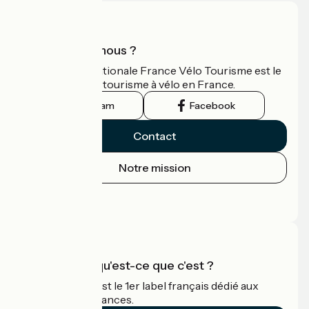
Qui sommes-nous ?
L'association nationale France Vélo Tourisme est le
guide officiel du tourisme à vélo en France.
Instagram
Facebook
Contact
Notre mission
Espace Presse
Espace Pro
Accueil Vélo qu'est-ce que c'est ?
Accueil Vélo c'est le 1er label français dédié aux
cyclistes en vacances.