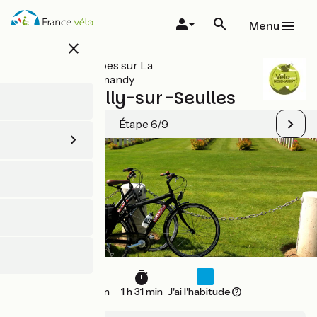
Aller
au
Menu
contenu
close
principal
Toutes les étapes sur La
VéloWestNormandy
Bayeux / Tilly-sur-Seulles
Étape 6/9
23 km
1 h 31 min
J'ai l'habitude