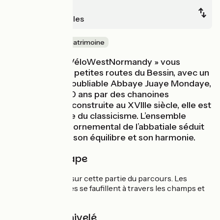
Bayeux
Tilly-sur-Seulles
Nature & petit patrimoine
La véloroute « VéloWestNormandy » vous
conduira sur les petites routes du Bessin, avec un
passage par l’inoubliable Abbaye Juaye Mondaye,
édifiée il y a 800 ans par des chanoines
prémontrés. Reconstruite au XVIIIe siècle, elle est
un chef-d’œuvre du classicisme. L’ensemble
architectural et ornemental de l’abbatiale séduit
par sa sobriété, son équilibre et son harmonie.
Détail de l'étape
Aucune difficulté sur cette partie du parcours. Les
routes empruntées se faufillent à travers les champs et
les petits villages.
Pentes et dénivelé