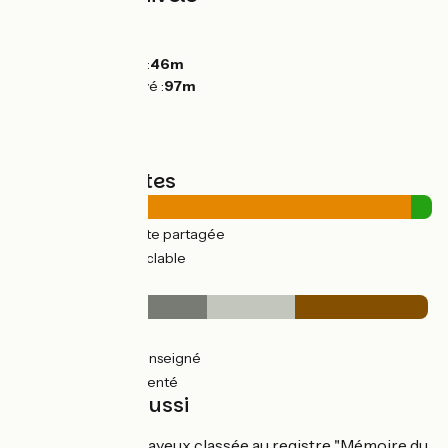
Montées :
100m
Descentes :
77m
Point le plus bas :
46m
Point le plus élevé :
97m
Types de routes
22km
(95%) Route partagée
1km
(5%) Voie cyclable
Revêtement
11km
(46%) Lisse
5km
(21%) Non renseigné
7km
(32%) Accidenté
À découvrir aussi
La Tapisserie de Bayeux classée au registre "Mémoire du