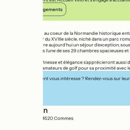
Voir ses engagements
Détails
A Port-en-Bessin, au coeur de la Normandie historique entr
Cet ancien manoir du XVIIIe siècle, niché dans un parc roma
pour vous faire vivre aujourd’hui un séjour d’exception, sous 
Installez-vous dans l’une de ses 29 chambres spacieuses et c
gamme.
À La Chenevière, finesse et élégance s’apprécieront aussi da
Très prisé par les amateurs de golf pour sa proximité avec 
Cet établissement vous intéresse ? Rendez-vous sur leur 
Localisation
Lieu-dit Escures 14520 Commes