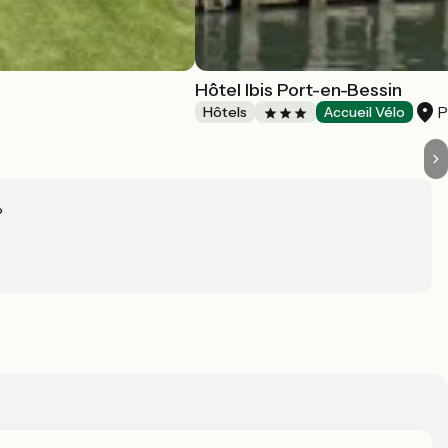
Hôtel Ibis Port-en-Bessin
P
Hôtels
Accueil Vélo
?