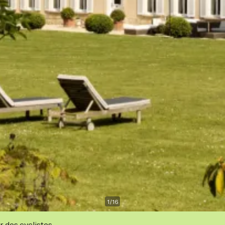
1
/
16
r des cyclistes.