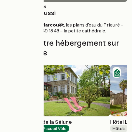
19km
(100%) Lisse
À découvrir aussi
Saint-Hilaire du Harcouët
, les plans d’eau du Prieuré –
la Verrière, 02 33 49 13 43 – la petite cathédrale.
Trouvez votre hébergement sur
cette étape
Hôtel Auberge de la Sélune
Hôtel Le
Hôtels
Accueil Vélo
Hôtels