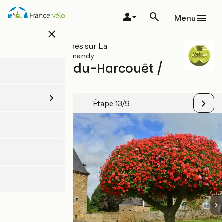
Aller
au
Menu
contenu
close
principal
Toutes les étapes sur La
VéloWestNormandy
St-Hilaire-du-Harcouët /
Ducey
Étape 13/9