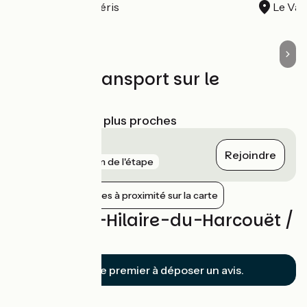
Ducey-Les Chéris
Le Val
Trains et transport sur le
parcours
Gares SNCF les plus proches
Avranches
Rejoindre
gare
5 km de l'étape
Afficher les gares à proximité sur la carte
Avis sur St-Hilaire-du-Harcouët /
Ducey
Soyez le premier à déposer un avis.