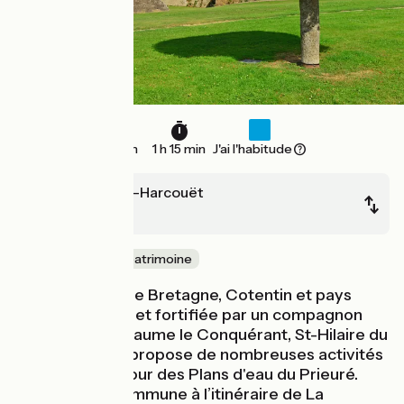
19 km
1 h 15 min
J'ai l'habitude
St-Hilaire-du-Harcouët
Ducey
Nature & petit patrimoine
Place forte entre Bretagne, Cotentin et pays
ligérien, fondée et fortifiée par un compagnon
d’armes de Guillaume le Conquérant, St-Hilaire du
Harcouët vous propose de nombreuses activités
durant l'été autour des Plans d'eau du Prieuré.
Cette étape commune à l’itinéraire de La