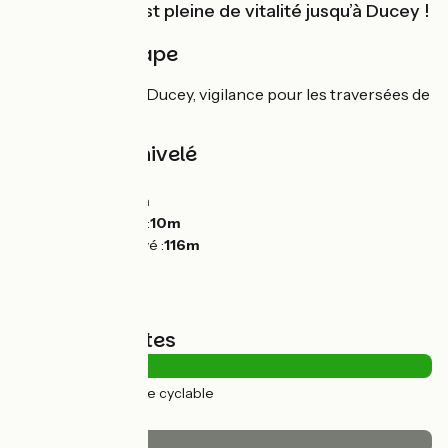
Vélomaritime est pleine de vitalité jusqu’à Ducey !
Détail de l'étape
Voie verte jusqu’à Ducey, vigilance pour les traversées de
routes.
Pentes et dénivelé
Montées :
43m
Descentes :
98m
Point le plus bas :
10m
Point le plus élevé :
116m
Types de routes
19km
(100%) Voie cyclable
Revêtement