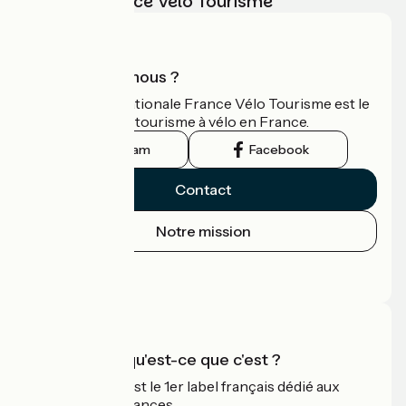
vélo avec France Vélo Tourisme
Qui sommes-nous ?
L'association nationale France Vélo Tourisme est le
guide officiel du tourisme à vélo en France.
Instagram
Facebook
Contact
Notre mission
Espace Presse
Espace Pro
Accueil Vélo qu'est-ce que c'est ?
Accueil Vélo c'est le 1er label français dédié aux
cyclistes en vacances.