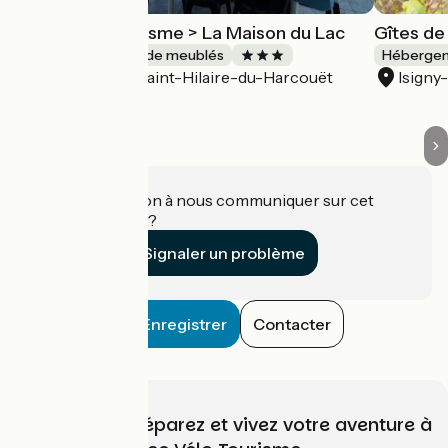
Meublé de tourisme > La Maison du Lac
Gîtes de
Gîtes et locations de meublés
Hébergeme
Saint-Hilaire-du-Harcouët
Isigny
Accueil Vélo
Une information à nous communiquer sur cet
établissement ?
Signaler un problème
Enregistrer
Contacter
Choisissez, préparez et vivez votre aventure à