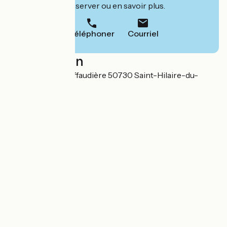
leur site pour réserver ou en savoir plus.
Téléphoner
Courriel
Localisation
38 rue Thomas Riffaudière 50730 Saint-Hilaire-du-
Harcouët