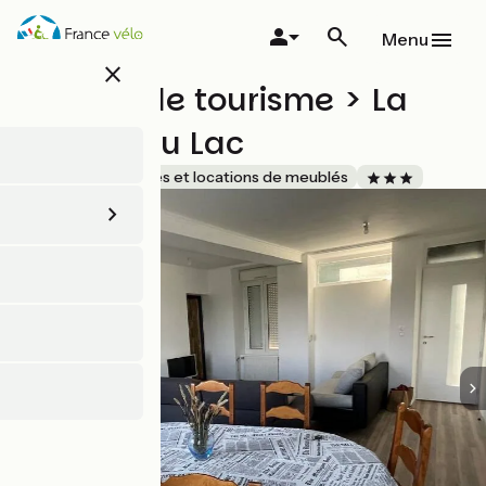
Aller
au
Menu
contenu
close
principal
Meublé de tourisme > La
Maison du Lac
Accueil Vélo
Gîtes et locations de meublés