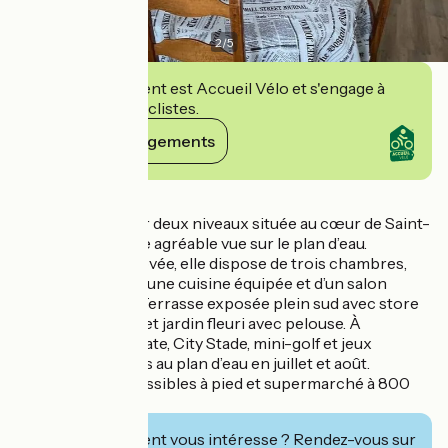
2
/
5
Cet établissement est Accueil Vélo et s'engage à
accueillir des cyclistes.
Voir ses engagements
Détails
Maison de ville sur deux niveaux située au cœur de Saint-
Hilaire, offrant une agréable vue sur le plan d’eau.
Entièrement rénovée, elle dispose de trois chambres,
d’une salle d’eau, d’une cuisine équipée et d’un salon
séjour lumineux. Terrasse exposée plein sud avec store
banne électrique et jardin fleuri avec pelouse. À
proximité immédiate, City Stade, mini-golf et jeux
gonflables gratuits au plan d’eau en juillet et août.
Commerces accessibles à pied et supermarché à 800
mètres.
Cet établissement vous intéresse ? Rendez-vous sur