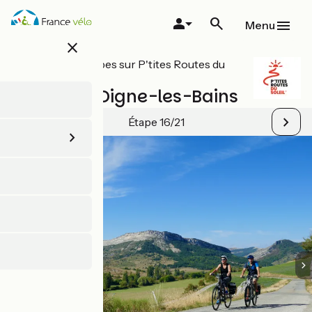
Aller
au
Menu
contenu
close
principal
Toutes les étapes sur P'tites Routes du
Soleil
Sisteron / Digne-les-Bains
Étape 16/21