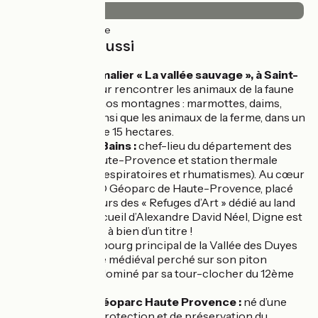
60km
(99%) Lisse
À découvrir aussi
Le parc animalier « La vallée sauvage », à Saint-
Geniez :
pour rencontrer les animaux de la faune
sauvage de nos montagnes : marmottes, daims,
mouflons, ainsi que les animaux de la ferme, dans un
parc boisé de 15 hectares.
Digne-les-Bains :
chef-lieu du département des
Alpes de Haute-Provence et station thermale
(affections respiratoires et rhumatismes). Au cœur
de l’UNESCO Géoparc de Haute-Provence, placé
sur le parcours des « Refuges d’Art » dédié au land
art, ville d’accueil d’Alexandre David Néel, Digne est
surprenante à bien d’un titre !
Thoard :
le bourg principal de la Vallée des Duyes
est un village médiéval perché sur son piton
rocheux et dominé par sa tour-clocher du 12ème
siècle.
UNESCO Géoparc Haute Provence :
né d’une
volonté de protection et de préservation du