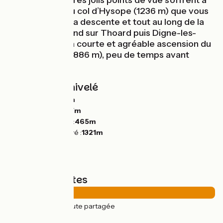
des Duyes. De très jolis points de vue s’offrent à
vous, d’abord au col d’Hysope (1236 m) que vous
atteignez dans la descente et tout au long de la
route qui descend sur Thoard puis Digne-les-
Bains. À noter la courte et agréable ascension du
Pas de Bonnet (886 m), peu de temps avant
Digne.
Pentes et dénivelé
Montées :
1376m
Descentes :
1277m
Point le plus bas :
465m
Point le plus élevé :
1321m
Types de routes
61km
(100%) Route partagée
Revêtement