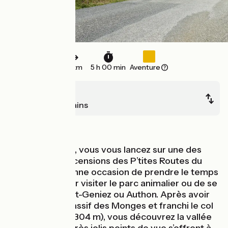
61 km
5 h 00 min
Aventure
Sisteron
Digne-les-Bains
Montagnes
Depuis Sisteron, vous vous lancez sur une des
plus longues ascensions des P’tites Routes du
Soleil®. Une bonne occasion de prendre le temps
de s’arrêter pour visiter le parc animalier ou de se
restaurer à Saint-Geniez ou Authon. Après avoir
flirté avec le massif des Monges et franchi le col
de Font-Belle (1304 m), vous découvrez la vallée