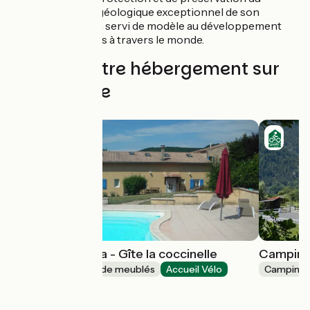
patrimoine géologique exceptionnel de son
territoire, il a servi de modèle au développement
des géoparcs à travers le monde.
Trouvez votre hébergement sur
cette étape
Ferme la Molena - Gîte la coccinelle
Camping 
Gîtes et locations de meublés
Accueil Vélo
Camping
Clamensane