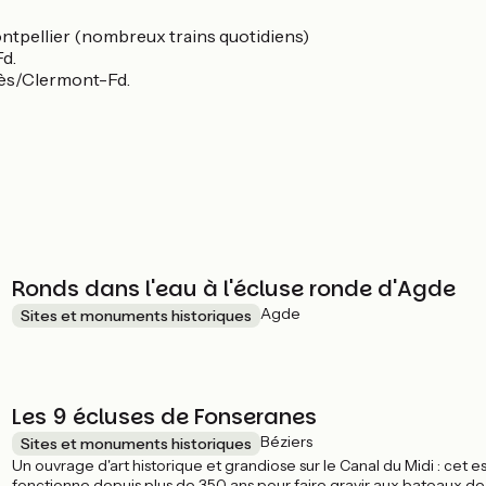
tpellier (nombreux trains quotidiens)
d.
lès/Clermont-Fd.
Ronds dans l'eau à l'écluse ronde d'Agde
Agde
Sites et monuments historiques
Les 9 écluses de Fonseranes
Béziers
Sites et monuments historiques
Un ouvrage d'art historique et grandiose sur le Canal du Midi : cet e
fonctionne depuis plus de 350 ans pour faire gravir aux bateaux d