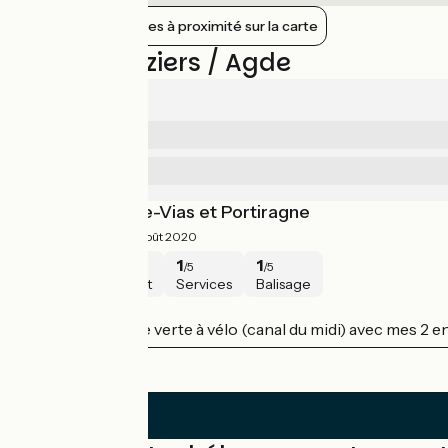
Afficher les gares à proximité sur la carte
Avis sur Béziers / Agde
1/5
1
Sécurité
/5
1
Services
/5
Traversée Agde-Vias et Portiragne
1/5
Christophe ·
Août 2020
1
1
1
1
/5
/5
/5
/5
Sécurité
Intérêt
Services
Balisage
Béziers / Agde
J'ai effectué la voie verte à vélo (canal du midi) avec mes 2 en