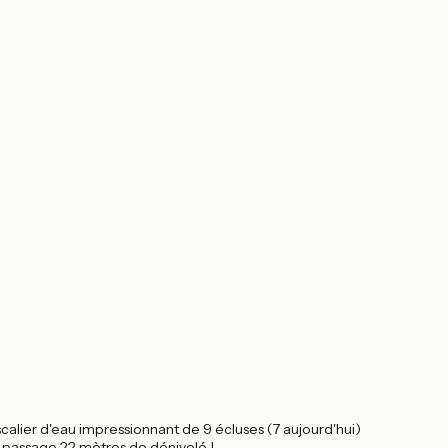
scalier d'eau impressionnant de 9 écluses (7 aujourd'hui)
e passage 22 mètres de dénivelé !