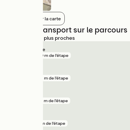
Tout afficher sur la carte
Trains et transport sur le parcours
Gares SNCF les plus proches
Marseillan Plage
gare
249 m de l'étape
Béziers
gare
387 m de l'étape
Agde
gare
538 m de l'étape
Vias
gare
2 km de l'étape