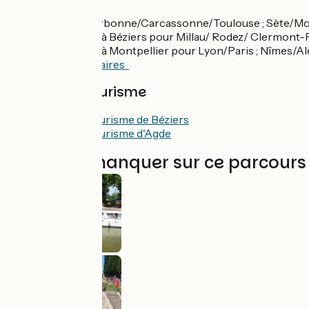
TER > Béziers/Narbonne/Carcassonne/Toulouse ; Sète/Mon
Correspondance à Béziers pour Millau/ Rodez/ Clermont-F
Correspondance à Montpellier pour Lyon/Paris ; Nîmes/A
Consulter les horaires
Offices de Tourisme
Office de Tourisme de Béziers
Office de Tourisme d'Agde
À ne pas manquer sur ce parcours