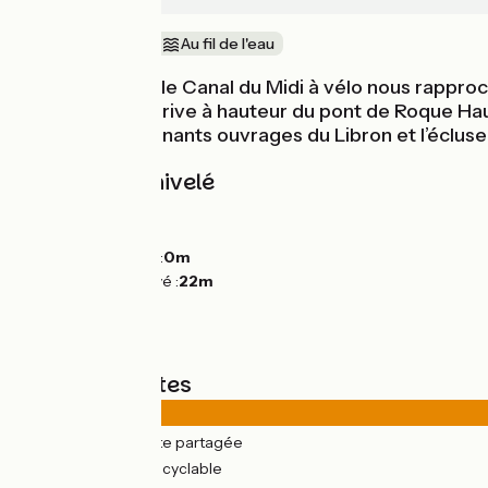
Bords de mer
Au fil de l'eau
Depuis Béziers, le Canal du Midi à vélo nous rapproc
discrétion, on arrive à hauteur du pont de Roque Hau
Enfin, les surprenants ouvrages du Libron et l’éclus
Pentes et dénivelé
Montées :
0m
Descentes :
10m
Point le plus bas :
0m
Point le plus élevé :
22m
Types de routes
13km
(48%) Route partagée
13km
(52%) Voie cyclable