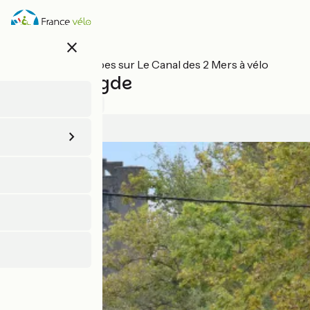
Aller
au
contenu
close
principal
Toutes les étapes sur Le Canal des 2 Mers à vélo
Béziers / Agde
1 / 5
Voir 1 avis