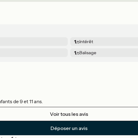
1
Intérêt
/5
1
Balisage
/5
fants de 9 et 11 ans.
Voir tous les avis
Déposer un avis