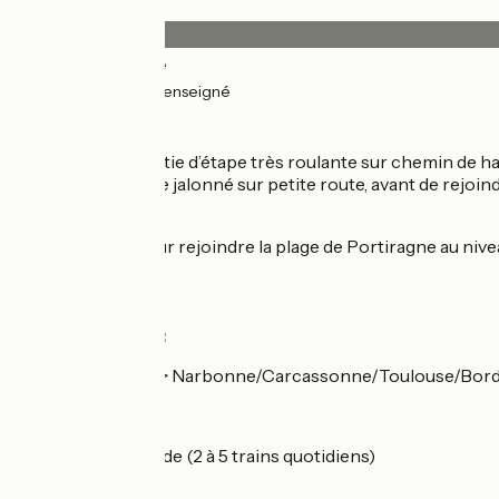
Revêtement
17km
(64%) Lisse
9km
(36%) Non renseigné
L’itinéraire
Une première partie d’étape très roulante sur chemin de ha
section provisoire jalonné sur petite route, avant de rejoindr
Variante
Piste cyclable pour rejoindre la plage de Portiragne au ni
Gares SNCF
Gare de Béziers :
TER et Intercités > Narbonne/Carcassonne/Toulouse/Bordeau
Gare de Vias :
TER > Béziers ; Agde (2 à 5 trains quotidiens)
Gare d’Agde :