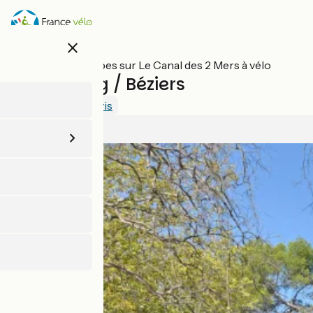
Aller
au
contenu
close
principal
Toutes les étapes sur Le Canal des 2 Mers à vélo
Capestang / Béziers
2.6 / 5
Voir 2 avis