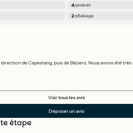
4
Intérêt
/5
2
Balisage
/5
irection de Capestang, puis de Béziers. Nous avons été très dé
Voir tous les avis
Déposer un avis
tte étape