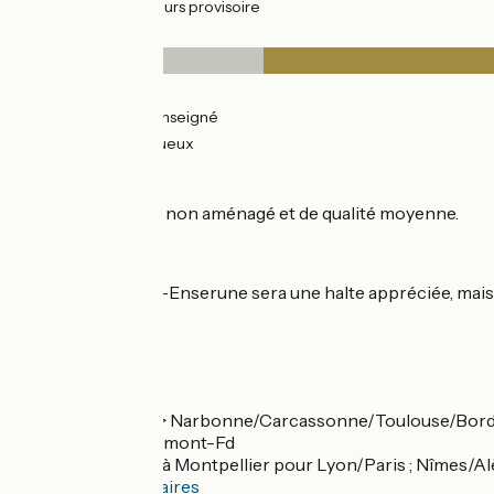
7km
(34%) Parcours provisoire
Revêtement
2km
(8%) Lisse
2km
(9%) Non renseigné
17km
(83%) Rugueux
L’itinéraire
Chemin de halage non aménagé et de qualité moyenne.
Hors itinéraire
A 2 km Nissan-lez-Enserune sera une halte appréciée, mais 
Gares SNCF
Gare de Béziers
:
TER et Intercités > Narbonne/Carcassonne/Toulouse/Bordeau
Millau/Rodez/Clermont-Fd
Correspondance à Montpellier pour Lyon/Paris ; Nîmes/A
Consulter les horaires