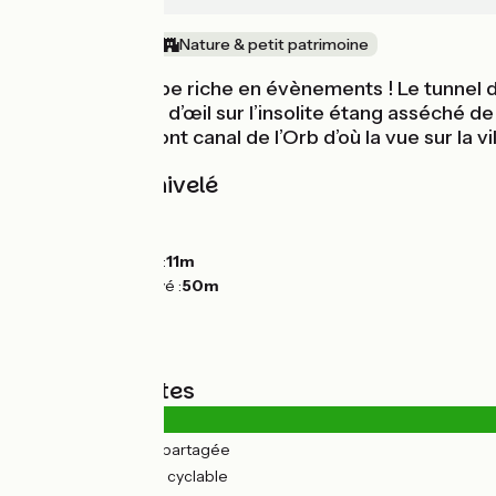
Au fil de l'eau
Nature & petit patrimoine
Encore une étape riche en évènements ! Le tunnel d
visite et le coup d’œil sur l’insolite étang asséché
et le superbe pont canal de l’Orb d’où la vue sur la
Pentes et dénivelé
Montées :
54m
Descentes :
65m
Point le plus bas :
11m
Point le plus élevé :
50m
Types de routes
2km
(11%) Route partagée
18km
(89%) Voie cyclable