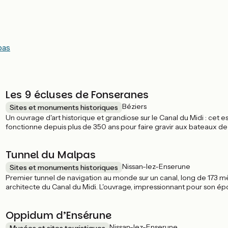
pas
Les 9 écluses de Fonseranes
Béziers
Sites et monuments historiques
Un ouvrage d'art historique et grandiose sur le Canal du Midi : cet e
fonctionne depuis plus de 350 ans pour faire gravir aux bateaux d
Tunnel du Malpas
Nissan-lez-Enserune
Sites et monuments historiques
Premier tunnel de navigation au monde sur un canal, long de 173 mè
architecte du Canal du Midi. L'ouvrage, impressionnant pour son époq
possible de le traverser à vélo, mais une voie piétonne permet un ac
Oppidum d’Ensérune
Nissan-lez-Enserune
Musées et sites touristiques