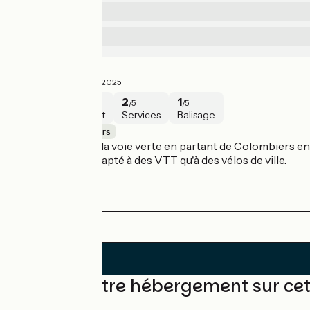
2
Sécurité
/5
2.5
Services
/5
Déception
1.8/5
Elise ·
Août 2025
1
3
2
1
/5
/5
/5
/5
Sécurité
Intérêt
Services
Balisage
Capestang / Béziers
Nous avons testé la voie verte en partant de Colombiers en d
endroits plutôt adapté à des VTT qu'à des vélos de ville.
Trouvez votre hébergement sur ce