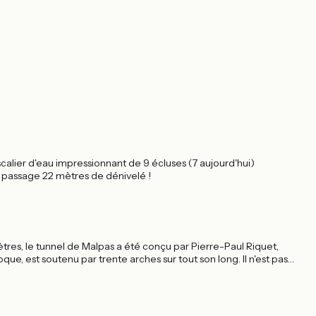
scalier d'eau impressionnant de 9 écluses (7 aujourd'hui)
e passage 22 mètres de dénivelé !
tres, le tunnel de Malpas a été conçu par Pierre-Paul Riquet,
ue, est soutenu par trente arches sur tout son long. Il n'est pas
cès sur la rive gauche.