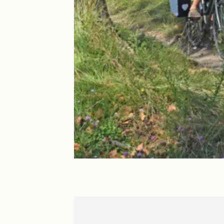
Capestang
Béziers