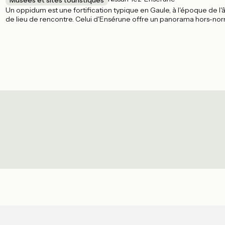
Un oppidum est une fortification typique en Gaule, à l'époque de l
de lieu de rencontre. Celui d'Ensérune offre un panorama hors-n
qui présente une collection de céramiques et d'armes d'époque.