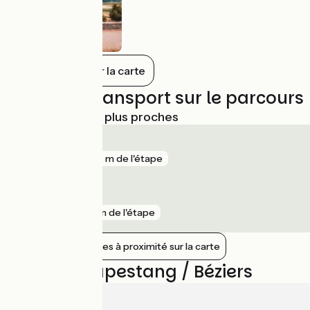
Tout afficher sur la carte
Trains et transport sur le parcours
Gares SNCF les plus proches
Béziers
gare
387 m de l'étape
Coursan
gare
5 km de l'étape
Afficher les gares à proximité sur la carte
Avis sur Capestang / Béziers
2.6/5