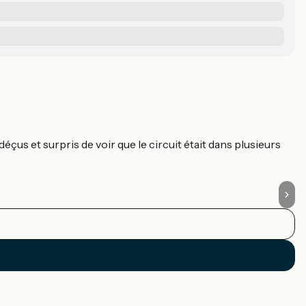
R
C
çus et surpris de voir que le circuit était dans plusieurs
No
c