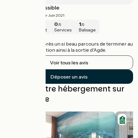
Itinéraire bis possible
0.5/5
Christophe ·
Juin 2021
1
0
0
1
/5
/5
/5
/5
Sécurité
Intérêt
Services
Balisage
Agde / Sète
C'est dommage après un si beau parcours de terminer au
milieu de la circulation ainsi à la sortie d'Agde.
Voir tous les avis
Déposer un avis
Trouvez votre hébergement sur
cette étape