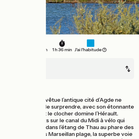
25 km
1 h 36 min
J'ai l'habitude
Agde
Sète
Bords de mer
De noir basalte vêtue l’antique cité d’Agde ne
manquera pas de surprendre, avec son étonnante
cathédrale dont le clocher domine l’Hérault.
Derniers instants sur le canal du Midi à vélo qui
vient se fondre dans l’étang de Thau au phare des
Onglous. Depuis Marseillan plage, la superbe voie