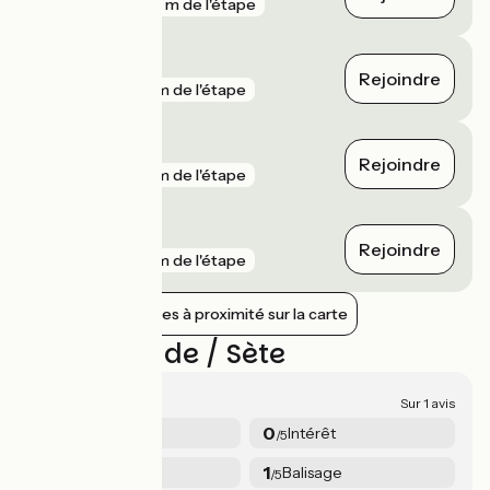
gare
538 m de l'étape
Sète
Rejoindre
gare
2 km de l'étape
Vias
Rejoindre
gare
2 km de l'étape
Frontignan
Rejoindre
gare
9 km de l'étape
Afficher les gares à proximité sur la carte
Avis sur Agde / Sète
0.5/5
Sur 1 avis
1
0
Sécurité
Intérêt
/5
/5
0
1
Services
Balisage
/5
/5