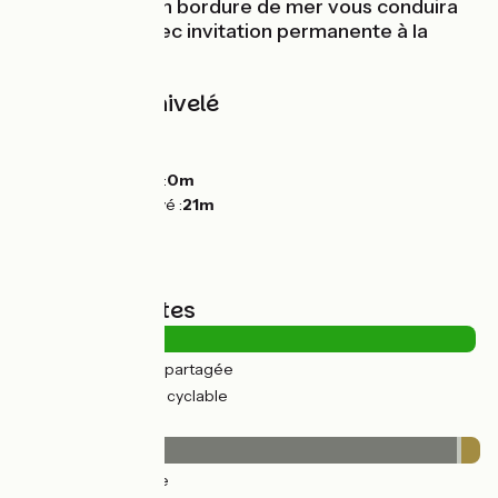
verte du Lido, en bordure de mer vous conduira
jusqu’à Sète, avec invitation permanente à la
baignade.
Pentes et dénivelé
Montées :
33m
Descentes :
30m
Point le plus bas :
0m
Point le plus élevé :
21m
Types de routes
4km
(17%) Route partagée
21km
(82%) Voie cyclable
Revêtement
24km
(95%) Lisse