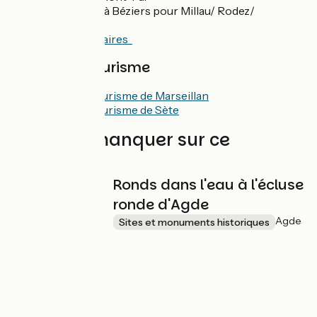
Correspondance à Béziers pour Millau/ Rodez/
Clermont-Fd.
Consulter les horaires
Offices de Tourisme
Office de Tourisme de Marseillan
Office de Tourisme de Sète
À ne pas manquer sur ce
parcours
Ronds dans l'eau à l'écluse
ronde d'Agde
Agde
Sites et monuments historiques