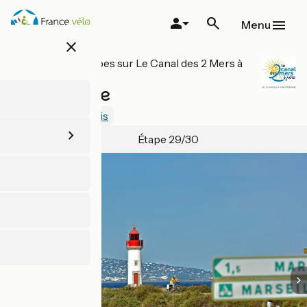
Aller
au
Menu
contenu
close
principal
Toutes les étapes sur Le Canal des 2 Mers à
vélo
Agde / Sète
0.5 / 5
Voir 1 avis
Étape 29/30