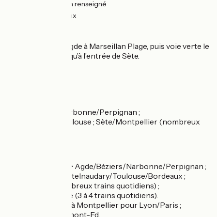
0.26km
(1%) Non renseigné
1km
(4%) Rugueux
L’itinéraire
Non aménagé d’Agde à Marseillan Plage, puis voie verte le
long de la mer jusqu’à l’entrée de Sète.
Gares SNCF
Gare d’Agde :
TER > Béziers/Narbonne/Perpignan ;
Carcassonne/Toulouse ; Sète/Montpellier (nombreux
trains quotidiens)
Gare de Sète :
TER et Intercités > Agde/Béziers/Narbonne/Perpignan ;
Carcassonne/Castelnaudary/Toulouse/Bordeaux ;
Montpellier (nombreux trains quotidiens) ;
Avignon/Marseille (3 à 4 trains quotidiens).
Correspondance à Montpellier pour Lyon/Paris ;
Nîmes/Alès/Clermont-Fd.