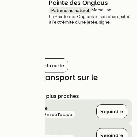
Pointe des Onglous
Marseillan
Patrimoine naturel
La Pointe des Onglous et son phare, situé
à l'extrémité d'une jetée, signe
l'extrémité orientale du canal du Midi. Ce
site ouvre un splendide panorama sur
l'Étang de Thau et le Mont Saint-Clair !
Tout afficher sur la carte
Trains et transport sur le
parcours
Gares SNCF les plus proches
Marseillan Plage
Rejoindre
gare
249 m de l'étape
Agde
Rejoindre