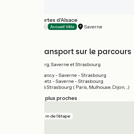
Camping Les Portes d'Alsace
Saverne
Campings
Accueil Vélo
Trains et transport sur le parcours
Gares à Lutzelbourg, Saverne et Strasbourg
Ligne TER Nancy - Saverne - Strasbourg
Ligne TER Metz - Saverne - Strasbourg
Lignes TGV à Strasbourg ( Paris, Mulhouse, Dijon, ...)
Gares SNCF les plus proches
Saverne
gare
238 m de l'étape
Wilwisheim