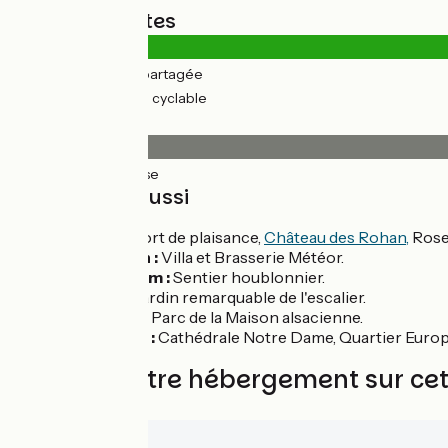
Types de routes
1km
(3%) Route partagée
43km
(97%) Voie cyclable
Revêtement
45km
(100%) Lisse
À découvrir aussi
Saverne :
Port de plaisance,
Château des Rohan,
Rose
Hochfelden :
Villa et Brasserie Météor.
Wingersheim :
Sentier houblonnier.
Brumath :
Jardin remarquable de l'escalier.
Reichstett :
Parc de la Maison alsacienne.
Strasbourg :
Cathédrale Notre Dame, Quartier Euro
Trouvez votre hébergement sur ce