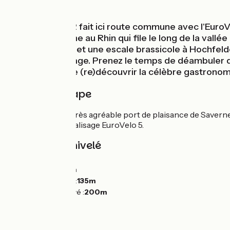
Au fil de l'eau
La Véloroute 52 fait ici route commune avec l'EuroV
canal de la Marne au Rhin qui file le long de la vall
s'offrent à vous et une escale brassicole à Hochfeld
dans votre voyage. Prenez le temps de déambuler dan
bien entendu de (re)découvrir la célèbre gastronom
Détail de l'étape
Départ depuis le très agréable port de plaisance de Saverne,
famille. Suivre le balisage EuroVelo 5.
Pentes et dénivelé
Montées :
22m
Descentes :
84m
Point le plus bas :
135m
Point le plus élevé :
200m