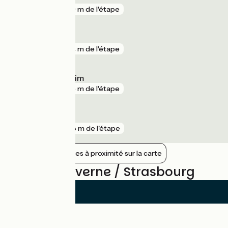
gare
329 m de l'étape
Steinbourg
gare
434 m de l'étape
Schwindratzheim
gare
665 m de l'étape
Vendenheim
gare
768 m de l'étape
Afficher les gares à proximité sur la carte
Avis sur Saverne / Strasbourg