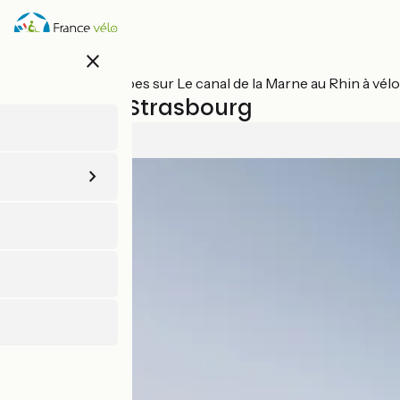
Aller
au
contenu
close
principal
Toutes les étapes sur Le canal de la Marne au Rhin à vélo
Saverne / Strasbourg