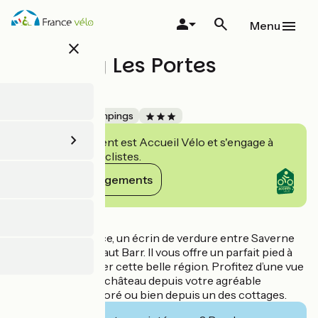
Aller
au
Menu
contenu
close
principal
Camping Les Portes
d'Alsace
Accueil Vélo
Campings
Cet établissement est Accueil Vélo et s'engage à
accueillir des cyclistes.
Voir ses engagements
Détails
Les Portes d’Alsace, un écrin de verdure entre Saverne
et le château du Haut Barr. Il vous offre un parfait pied à
terre pour explorer cette belle région. Profitez d’une vue
imprenable sur le château depuis votre agréable
emplacement arboré ou bien depuis un des cottages.