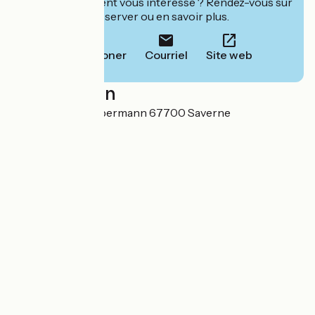
Cet établissement vous intéresse ? Rendez-vous sur
leur site pour réserver ou en savoir plus.
Téléphoner
Courriel
Site web
Localisation
40 rue du Père Libermann 67700 Saverne