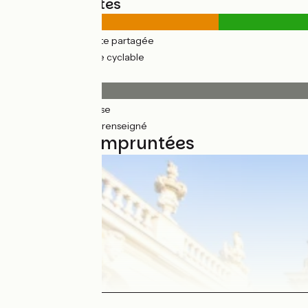
Types de routes
33km
(23%) Route partagée
114km
(77%) Voie cyclable
Revêtement
109km
(74%) Lisse
38km
(37%) Non renseigné
4 étapes empruntées