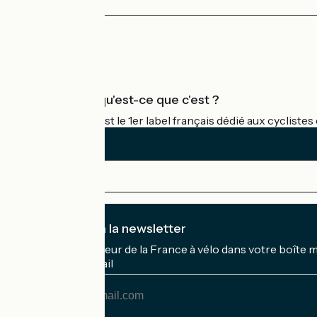
31 km
2 h 04 min
Je débute
Espace Presse
Espace Pro
Accueil Vélo qu'est-ce que c'est ?
Accueil Vélo c'est le 1er label français dédié aux cycliste
Je m'abonne à la newsletter
Recevez le meilleur de la France à vélo dans votre boîte 
Mon adresse mail
Mon
adresse