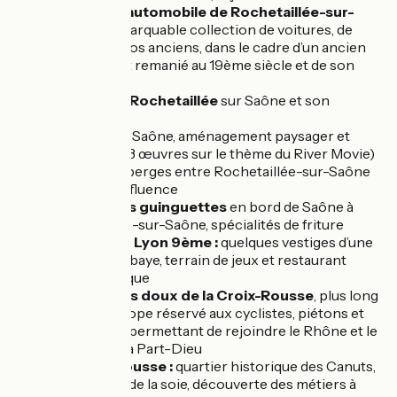
Musée de l’automobile de Rochetaillée-sur-
Saône :
remarquable collection de voitures, de
motos et vélos anciens, dans le cadre d’un ancien
château-fort remanié au 19ème siècle et de son
parc.
L’écluse de Rochetaillée
sur Saône et son
belvédère
Les Rives de Saône, aménagement paysager et
artistique (23 œuvres sur le thème du River Movie)
de 15 km de berges entre Rochetaillée-sur-Saône
et Lyon Confluence
Restaurants guinguettes
en bord de Saône à
Rochetaillée-sur-Saône, spécialités de friture
L’ile Barbe à Lyon 9ème :
quelques vestiges d’une
ancienne abbaye, terrain de jeux et restaurant
gastronomique
Tube modes doux de la Croix-Rousse
, plus long
tunnel d’Europe réservé aux cyclistes, piétons et
bus (1,8 km), permettant de rejoindre le Rhône et le
quartier de la Part-Dieu
La Croix-Rousse :
quartier historique des Canuts,
les ouvriers de la soie, découverte des métiers à