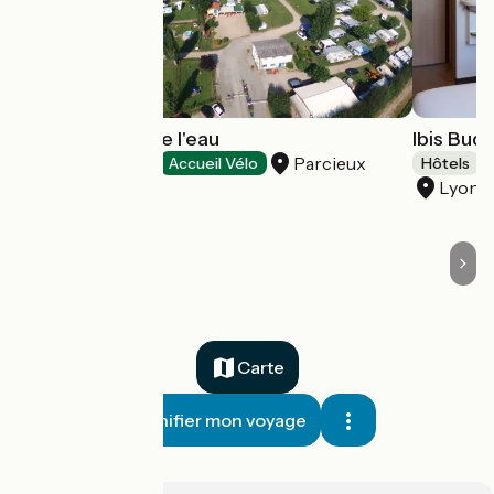
Camping Ô fll de l'eau
Ibis Bud
Parcieux
Campings
Accueil Vélo
Hôtels
Lyon 
Carte
Planifier mon voyage