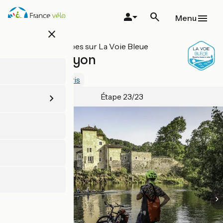
Aller
au
Menu
contenu
close
principal
Toutes les étapes sur La Voie Bleue
Trévoux / Lyon
2.6 / 5
Voir 2 avis
Étape 23/23