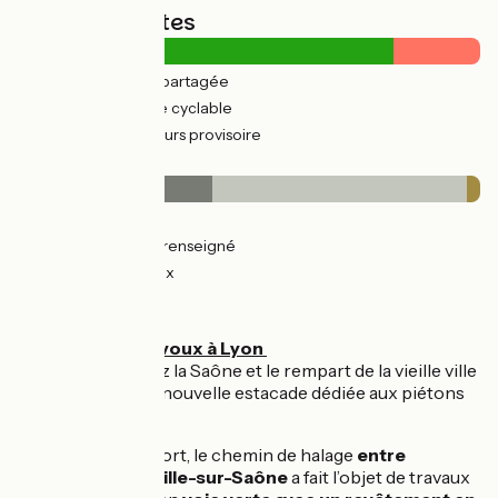
Types de routes
2km
(7%) Route partagée
29km
(93%) Voie cyclable
7km
(23%) Parcours provisoire
Revêtement
13km
(42%) Lisse
17km
(55%) Non renseigné
1km
(3%) Rugueux
L'itinéraire
Parcours de Trévoux à Lyon
À Trévoux,
longez la Saône et le rempart de la vieille ville
en empruntant la nouvelle estacade dédiée aux piétons
et cyclistes
Pour plus de confort, le chemin de halage
entre
Trévoux et Neuville-sur-Saône
a fait l’objet de travaux