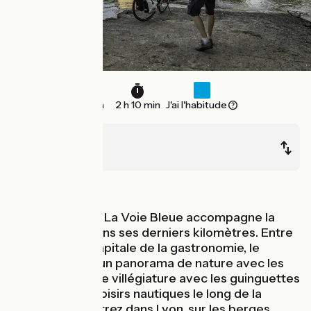
31 km
2 h 10 min
J'ai l'habitude
Trévoux
Lyon
Au fil de l'eau
Cette étape de La Voie Bleue accompagne la
Saône à vélo dans ses derniers kilomètres. Entre
Trévoux et la capitale de la gastronomie, le
parcours offre un panorama de nature avec les
Monts d’Or et de villégiature avec les guinguettes
et activités de loisirs nautiques le long de la
rivière. Vous entrez dans Lyon, sur les berges