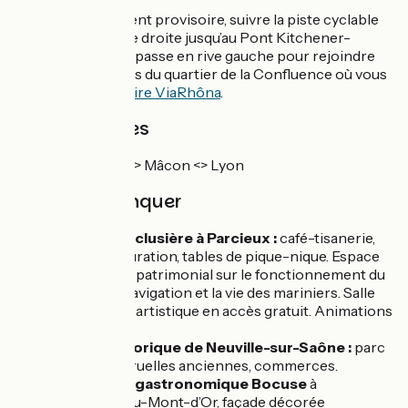
À Lyon, jalonnement provisoire, suivre la piste cyclable
en site propre rive droite jusqu’au Pont Kitchener-
Marchand, où l’on passe en rive gauche pour rejoindre
les quais aménagés du quartier de la Confluence où vous
retrouvez
l'itinéraire ViaRhôna
.
Trains et gares
Ligne TER Dijon <> Mâcon <> Lyon
À ne pas manquer
La Maison Eclusière à Parcieux :
café-tisanerie,
petite restauration, tables de pique-nique. Espace
d’exposition patrimonial sur le fonctionnement du
barrage, la navigation et la vie des mariniers. Salle
d’exposition artistique en accès gratuit. Animations
et concerts.
Centre historique de Neuville-sur-Saône :
parc
de la mairie, ruelles anciennes, commerces.
Restaurant gastronomique Bocuse
à
Collonges-au-Mont-d’Or, façade décorée