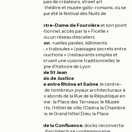
tisser, boutiques de créateurs, street art
Lugdunum
: théâtre et musée gallo-romains, où se
déroule chaque été le festival des Nuits de
Fourvière
Basilique Notre-Dame de Fourvière
et son point
de vue exceptionnel, accès par la « Ficelle »
(funiculaire) ou un réseau d’escaliers
Le Vieux-Lyon
: ruelles pavées, bâtiments
Renaissance, « traboules » (passages secrets entre
2 rues) et « bouchons » (restaurants simples et
conviviaux servant une cuisine traditionnelle), le
musée Gadagne d’histoire de Lyon
La Cathédrale St Jean
L’ancien Palais de Justice
La Presqu’île entre Rhône et Saône
, le centre-
ville de Lyon, de nombreux joyaux architecturaux à
découvrir aux abords de la Rue de la République en
partie piétonne : la Place des Terreaux, le Musée
des Beaux-Arts, l’Hôtel de ville, l’Opéra, la Chambre
de Commerce, le Grand hôtel Dieu, la Place
Bellecour
Le quartier de la Confluence
, docks reconvertis
et bâtiments d’architecture contemporaine