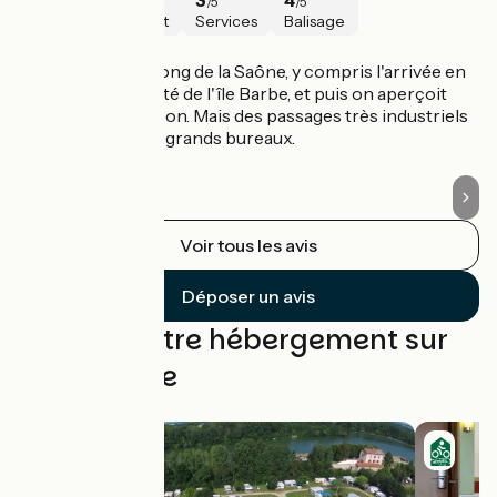
/5
/5
/5
/5
Sécurité
Intérêt
Services
Balisage
Trévoux / Lyon
T
Jolis passages le long de la Saône, y compris l'arrivée en
Le
ville : passage à côté de l'île Barbe, et puis on aperçoit
cr
Fourvière à l'horizon. Mais des passages très industriels
Le
le long d'usines et grands bureaux.
Voir tous les avis
Déposer un avis
Trouvez votre hébergement sur
cette étape