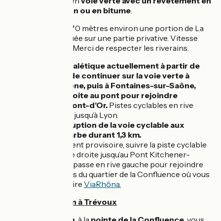
et a été aménagé en
voie verte avec un revêtement en
stabilisé, en béton ou en bitume
.
À Parcieux
, sur 470 mètres environ une portion de La
Voie bleue est située sur une partie privative. Vitesse
limitée à 20 km/h. Merci de respecter les riverains.
Absence de signalétique actuellement à partir de
Neuville, il suffit de continuer sur la voie verte à
Fleurieu-sur-Saône, puis à Fontaines-sur-Saône,
passer en rive droite au pont pour rejoindre
Collonges-au-Mont-d’Or.
Pistes cyclables en rive
droite de la Saône jusqu’à Lyon.
Attention, interruption de la voie cyclable aux
abords de l’île Barbe durant 1,3 km.
À Lyon
, jalonnement provisoire, suivre la piste cyclable
en site propre rive droite jusqu’au Pont Kitchener-
Marchand, où l’on passe en rive gauche pour rejoindre
les quais aménagés du quartier de la Confluence où vous
retrouvez l'itinéraire
ViaRhôna.
Parcours de Lyon à Trévoux
Au départ de
Lyon
, à la
pointe de la Confluence
, vous