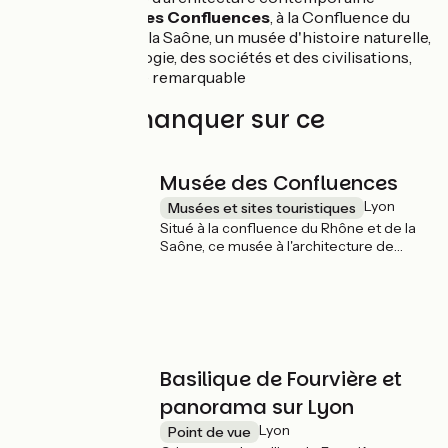
Le Musée des Confluences
, à la Confluence du
Rhône et de la Saône, un musée d'histoire naturelle,
d'anthropologie, des sociétés et des civilisations,
architecture remarquable
À ne pas manquer sur ce
parcours
Musée des Confluences
Lyon
Musées et sites touristiques
Situé à la confluence du Rhône et de la
Saône, ce musée à l'architecture de
verre, béton et inox fait penser à un
vaisseau. À travers ses exposition, Le
Musée des Confluences retrace l’histoire
de l’humanité à la « confluence des
savoirs ».
Basilique de Fourvière et
panorama sur Lyon
Lyon
Point de vue