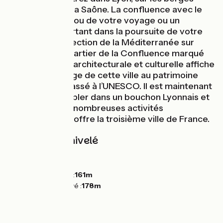
aménagées de la Saône. La confluence avec le
Rhône sera le clou de votre voyage ou un
marqueur important dans la poursuite de votre
aventure en direction de la Méditerranée sur
ViaRhôna. Le quartier de la Confluence marqué
par l’innovation architecturale et culturelle affiche
le nouveau visage de cette ville au patrimoine
exceptionnel classé à l’UNESCO. Il est maintenant
temps de s'attabler dans un bouchon Lyonnais et
de profiter des nombreuses activités
nombreuses qu'offre la troisième ville de France.
Pentes et dénivelé
Montées :
0m
Descentes :
0m
Point le plus bas :
161m
Point le plus élevé :
178m