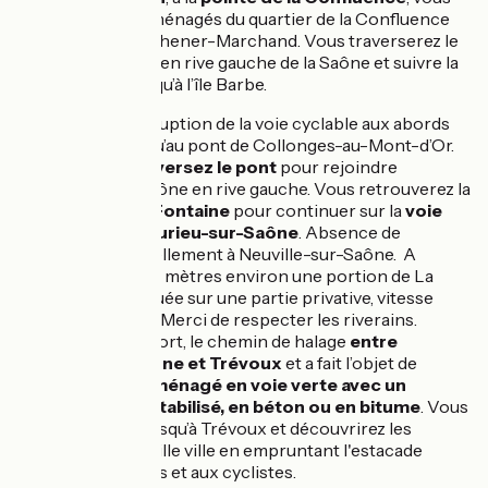
suivez les quais aménagés du quartier de la Confluence
jusqu’au Pont Kitchener-Marchand. Vous traverserez le
pont pour passer en rive gauche de la Saône et suivre la
piste cyclable jusqu’à l’île Barbe.
Attention :
interruption de la voie cyclable aux abords
de l’île Barbe jusqu’au pont de Collonges-au-Mont-d’Or.
A Collonges
,
traversez le pont
pour rejoindre
Fontaines-sur-Saône en rive gauche. Vous retrouverez la
piste cyclable à Fontaine
pour continuer sur la
voie
verte jusqu’à Fleurieu-sur-Saône
. Absence de
signalétique actuellement à Neuville-sur-Saône. A
Parcieux,
sur 470 mètres environ une portion de La
Voie Bleue est située sur une partie privative, vitesse
limitée à 20 km/h. Merci de respecter les riverains.
Pour plus de confort, le chemin de halage
entre
Neuville-sur-Saône et Trévoux
et a fait l’objet de
travaux et a été
aménagé en voie verte avec un
revêtement en stabilisé, en béton ou en bitume
. Vous
longez la Saône jusqu’à Trévoux et découvrirez les
remparts de la vieille ville en empruntant l'estacade
dédiée aux piétons et aux cyclistes.