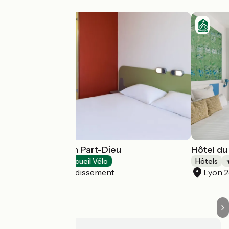
Ibis Budget Lyon Part-Dieu
Hôtel du
Hôtels
Accueil Vélo
Hôtels
Lyon 3e Arrondissement
Lyon 