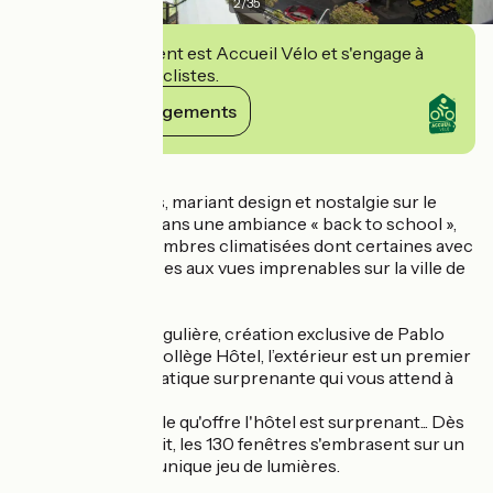
2
/
35
Cet établissement est Accueil Vélo et s'engage à
accueillir des cyclistes.
Voir ses engagements
Détails
Cet hôtel 4 étoiles, mariant design et nostalgie sur le
thème de l’école dans une ambiance « back to school »,
dispose de 40 chambres climatisées dont certaines avec
balcons et terrasses aux vues imprenables sur la ville de
Lyon.
Avec sa façade singulière, création exclusive de Pablo
Reinoso pour le Collège Hôtel, l’extérieur est un premier
aperçu de la thématique surprenante qui vous attend à
l’intérieur.
La nuit, le spectacle qu'offre l'hôtel est surprenant... Dès
la tombée de la nuit, les 130 fenêtres s'embrasent sur un
extraordinaire et unique jeu de lumières.