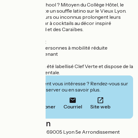
Envie d’un Afterschool ? Mitoyen du Collège Hôtel, le
Baràgones apporte un souffle latino sur le Vieux Lyon.
Amis, collaborateurs ou inconnus prolongent leurs
soirées dans ce bar à cocktails au décor inspiré
d’Amérique du Sud et des Caraïbes.
• Accès wifi gratuit
• Accessible aux personnes à mobilité réduite
• Parking privé attenant
Le Collège Hôtel a été labellisé Clef Verte et dispose de la
note Environnementale.
Cet établissement vous intéresse ? Rendez-vous sur
leur site pour réserver ou en savoir plus.
Téléphoner
Courriel
Site web
Localisation
5 place Saint-Paul 69005 Lyon 5e Arrondissement