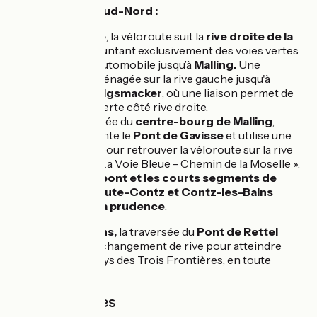
Parcours Sens Sud-Nord
:
Depuis
Thionville
, la véloroute suit la
rive droite de la
Moselle
en empruntant exclusivement des voies vertes
sans circulation automobile jusqu’à
Malling.
Une
alternative est aménagée sur la rive gauche jusqu'à
l'
écluse de Koenigsmacker
, où une liaison permet de
rejoindre la voie verte côté rive droite.
Après une traversée du
centre-bourg de Malling
,
l'itinéraire emprunte le
Pont de Gavisse
et utilise une
section de route pour retrouver la véloroute sur la rive
gauche, balisée « La Voie Bleue - Chemin de la Moselle ».
La traversée du pont et les courts segments de
route près de Haute-Contz et Contz-les-Bains
nécessitent de la prudence
.
À
Contz-les-Bains,
la traversée du
Pont de Rettel
assure le dernier changement de rive pour atteindre
Apach,
dans le Pays des Trois Frontières, en toute
quiétude.
Trains et gares