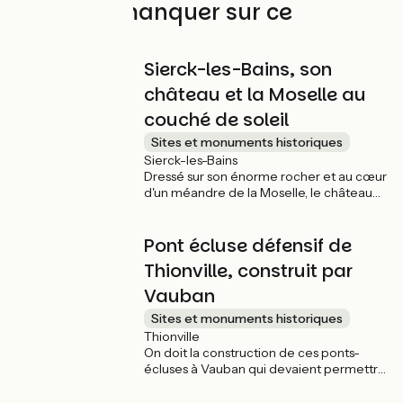
À ne pas manquer sur ce
parcours
Sierck-les-Bains, son
château et la Moselle au
couché de soleil
Sites et monuments historiques
Sierck-les-Bains
Dressé sur son énorme rocher et au cœur
d'un méandre de la Moselle, le château
fort de Sierck-les-Bains est un des seuls
forts du XIème siècle de l'Est de la France
Pont écluse défensif de
qui reste dans un état bien conservé.
Outre la visite du château, le point de vue
Thionville, construit par
sur la Moselle est incontournable surtout
au moment du coucher du soleil.
Vauban
Sites et monuments historiques
Thionville
On doit la construction de ces ponts-
écluses à Vauban qui devaient permettre
à Thionville d'atténuer les les régulières
inondations dues à la Moselle. Un canal de