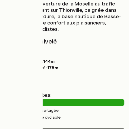
depuis 1956 l'ouverture de la Moselle au trafic
rhénan. En arrivant sur Thionville, baignée dans
son écrin de verdure, la base nautique de Basse-
Ham offre tout le confort aux plaisanciers,
campeurs et cyclistes.
Pentes et dénivelé
Montées :
56m
Descentes :
54m
Point le plus bas :
144m
Point le plus élevé :
178m
Types de routes
1km
(4%) Route partagée
30km
(96%) Voie cyclable
Revêtement