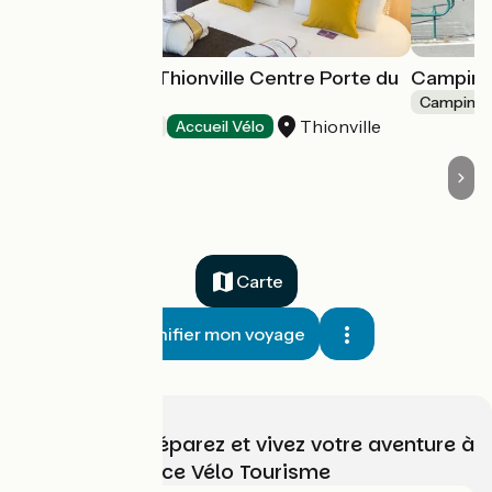
Hôtel Mercure Thionville Centre Porte du
Camping 
Luxembourg
Camping
Thionville
Hôtels
Accueil Vélo
Carte
Planifier mon voyage
Choisissez, préparez et vivez votre aventure à
vélo avec France Vélo Tourisme