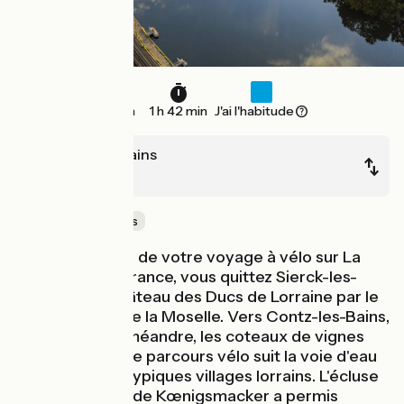
31 km
1 h 42 min
J'ai l'habitude
Sierck-les-Bains
Thionville
Au cœur des vignes
Première étape de votre voyage à vélo sur La
Voie Bleue en France, vous quittez Sierck-les-
Bains et son château des Ducs de Lorraine par le
cours sinueux de la Moselle. Vers Contz-les-Bains,
au détour d'un méandre, les coteaux de vignes
apparaissent. Ce parcours vélo suit la voie d'eau
et traverse de typiques villages lorrains. L'écluse
à grand gabarit de Kœnigsmacker a permis