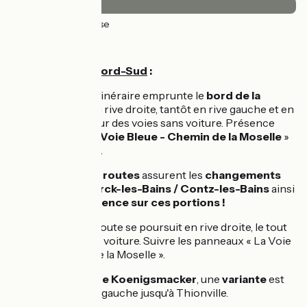
32km
(100%) Lisse
L’itinéraire
Parcours Sens Nord-Sud
:
Depuis
Apach
, l'itinéraire emprunte le
bord de la
Moselle
tantôt en rive droite, tantôt en rive gauche et en
grande majorité sur des voies sans voiture. Présence
d'un balisage «
La Voie Bleue - Chemin de la Moselle
»
au départ d'Apach.
Des
portions sur routes
assurent les
changements
de rive entre Sierck-les-Bains / Contz-les-Bains
ainsi
qu'à
Malling
.
Prudence sur ces portions !
À Malling
, la véloroute se poursuit en rive droite, le tout
en voie verte sans voiture. Suivre les panneaux « La Voie
Bleue - Chemin de la Moselle ».
Depuis l'écluse de Koenigsmacker
, une
variante
est
aménagée en rive gauche jusqu'à Thionville.