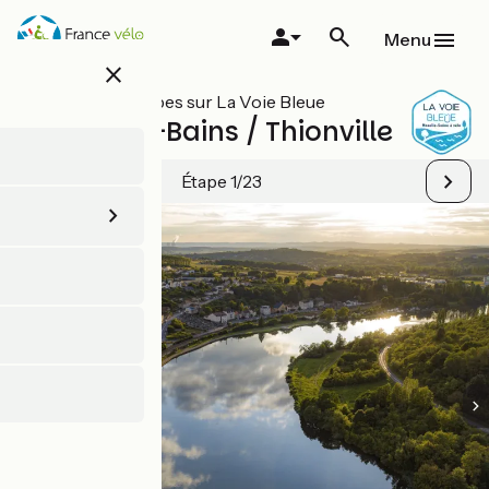
Aller
au
Menu
contenu
close
principal
Toutes les étapes sur La Voie Bleue
Sierck-les-Bains / Thionville
Étape 1/23