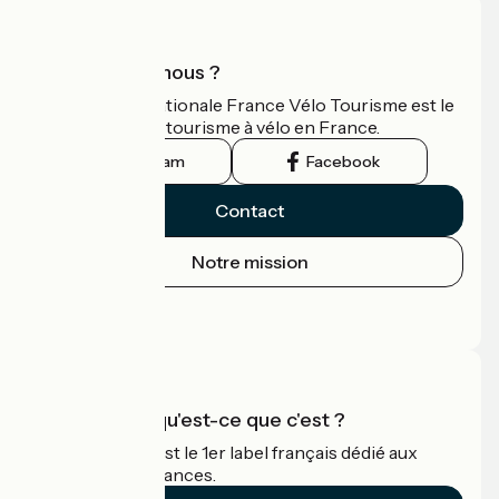
Qui sommes-nous ?
L'association nationale France Vélo Tourisme est le
guide officiel du tourisme à vélo en France.
Instagram
Facebook
Contact
Notre mission
Espace Presse
Espace Pro
Accueil Vélo qu'est-ce que c'est ?
Accueil Vélo c'est le 1er label français dédié aux
cyclistes en vacances.