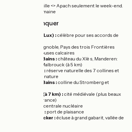
Ligne TER Thionville <> Apach seulement le week-end.
Pas de train en semaine
À ne pas manquer
Schengen (Lux) :
célèbre pour ses accords de
Schengen
Perl (All) :
vignoble, Pays des trois Frontières
Apach :
pelouses calcaires
Sierck-les-Bains :
château du XIè s, Manderen:
château de Malbrouck (à 5 km)
Montenach :
réserve naturelle des 7 collines et
maison de la nature
Contz-les-Bains :
colline du Stromberg et
vignoble
Rodemack (à 7 km) :
cité médiévale (plus beaux
villages de France)
Cattenom :
centrale nucléaire
Basse-Ham :
port de plaisance
Koenigsmacker :
écluse à grand gabarit, vallée de
la Canner