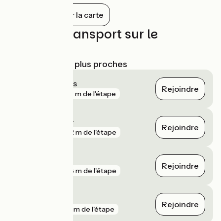
dérivation fut construit avec des écluses
Tout afficher sur la carte
fortifiées pour influer le cours de la
rivière.
Trains et transport sur le
parcours
Gares SNCF les plus proches
Sierck-les-Bains
Rejoindre
gare
237 m de l'étape
Koenigsmacker
Rejoindre
gare
422 m de l'étape
Thionville
Rejoindre
gare
428 m de l'étape
Apach
Rejoindre
gare
491 m de l'étape