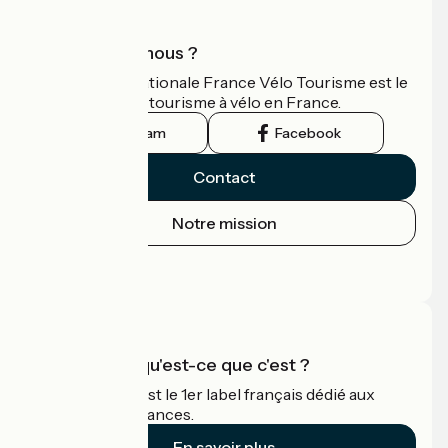
Qui sommes-nous ?
L'association nationale France Vélo Tourisme est le
guide officiel du tourisme à vélo en France.
Instagram
Facebook
Contact
Notre mission
Espace Presse
Espace Pro
Accueil Vélo qu'est-ce que c'est ?
Accueil Vélo c'est le 1er label français dédié aux
cyclistes en vacances.
En savoir plus