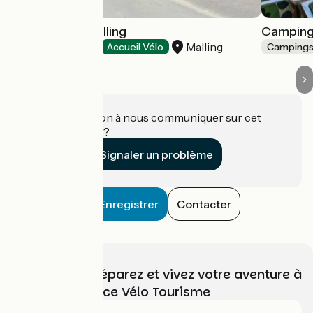
Camping de Malling
Camping
Malling
Campings
Accueil Vélo
Camping
Une information à nous communiquer sur cet
établissement ?
Signaler un problème
Enregistrer
Contacter
Choisissez, préparez et vivez votre aventure à
vélo avec France Vélo Tourisme