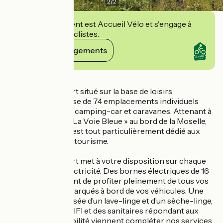
2
/
2
Cet établissement est Accueil Vélo et s'engage à
accueillir des cyclistes.
Voir ses engagements
Détails
Le camping du port situé sur la base de loisirs
Nautic’Ham, dispose de 74 emplacements individuels
pouvant accueillir camping-car et caravanes. Attenant à
la piste cyclable « La Voie Bleue » au bord de la Moselle,
un espace tentes est tout particulièrement dédié aux
amateurs de cyclotourisme.
Le camping du port met à votre disposition sur chaque
parcelle eau et électricité. Des bornes électriques de 16
A vous permettront de profiter pleinement de tous vos
équipements embarqués à bord de vos véhicules. Une
buanderie composée d’un lave-linge et d’un sèche-linge,
une nurserie, le WIFI et des sanitaires répondant aux
normes d’accessibilité viennent compléter nos services.