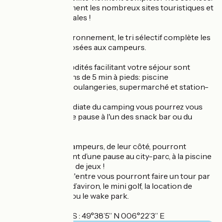
Découvrez également les nombreux sites touristiques et
spécialités régionales !
Soucieux de l’environnement, le tri sélectif complète les
prestations proposées aux campeurs.
Toutes les commodités facilitant votre séjour sont
accessibles à moins de 5 min à pieds: piscine
communautaire, boulangeries, supermarché et station-
service.
A proximité immédiate du camping vous pourrez vous
régaler et faire une pause à l'un des snack bar ou du
restaurant.
Nos plus jeunes campeurs, de leur côté, pourront
profiter pleinement d’une pause au city-parc, à la piscine
Hamelys ou à l’aire de jeux !
Les plus sportifs d'entre vous pourront faire un tour par
le club de voile et d’aviron, le mini golf, la location de
vélos, de bateaux ou le wake park.
Coordonnées GPS : 49°38’5’’ N 006°22’3’’ E