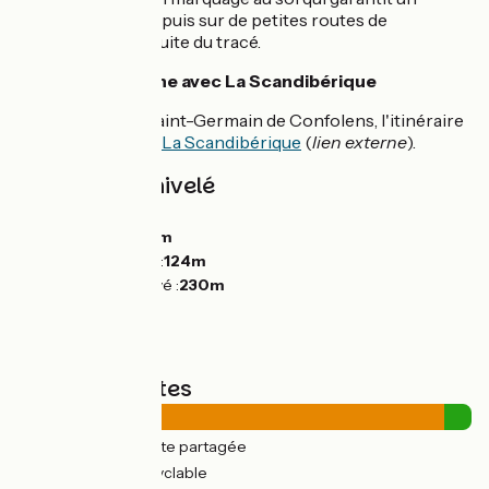
partage de la voie, puis sur de petites routes de
campagne sur la suite du tracé.
Section commune avec La Scandibérique
De Confolens à Saint-Germain de Confolens, l'itinéraire
est partagée avec
La Scandibérique
(
lien externe
).
Pentes et dénivelé
Montées :
204m
Descentes :
203m
Point le plus bas :
124m
Point le plus élevé :
230m
Types de routes
34km
(94%) Route partagée
2km
(6%) Voie cyclable