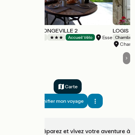
DOMAINE DE LONGEVILLE 2
LOGIS 
Esse
Chambres d'Hôtes
Accueil Vélo
Chambres
Champ
Carte
Planifier mon voyage
Choisissez, préparez et vivez votre aventure à