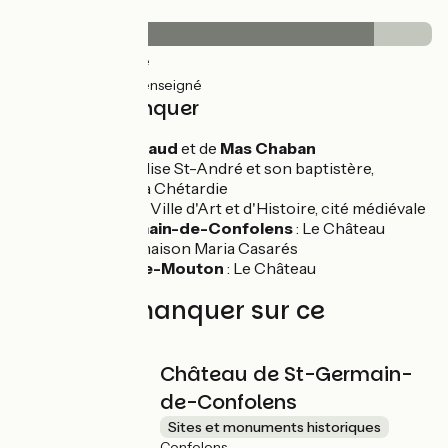
Revêtement
31km
(86%) Lisse
5km
(14%) Non renseigné
À ne pas manquer
Lacs de Lavaud
et de
Mas Chaban
Exideuil
: église St-André et son baptistère,
château de la Chétardie
Confolens
: Ville d'Art et d'Histoire, cité médiévale
Saint-Germain-de-Confolens
: Le Château
Alloue
: La maison Maria Casarés
Champagne-Mouton
: Le Château
À ne pas manquer sur ce
parcours
Château de St-Germain-
de-Confolens
Sites et monuments historiques
Confolens