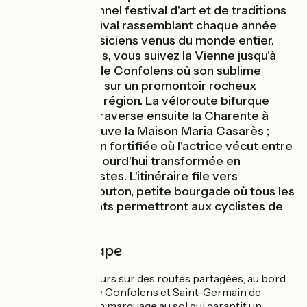
par son traditionnel festival d'art et de traditions
populaires, festival rassemblant chaque année
danseurs et musiciens venus du monde entier.
Après Confolens, vous suivez la Vienne jusqu'à
Saint-Germain de Confolens où son sublime
château perché sur un promontoir rocheux
domine toute la région. La véloroute bifurque
plein Ouest et traverse ensuite la Charente à
Alloue où se trouve la Maison Maria Casarès ;
ancienne maison fortifiée où l'actrice vécut entre
1961 et 1996, aujourd'hui transformée en
résidence d’artistes. L'itinéraire file vers
Champagne-Mouton, petite bourgade où tous les
services présents permettront aux cyclistes de
se ravitailler.
Détail de l'étape
Majorité du parcours sur des routes partagées, au bord
de la Vienne entre Confolens et Saint-Germain de
Confolens avec un marquage au sol qui garantit un