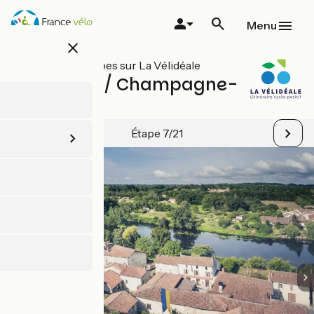
Aller
au
Menu
contenu
close
principal
Toutes les étapes sur La Vélidéale
Confolens / Champagne-
Mouton
Étape 7/21