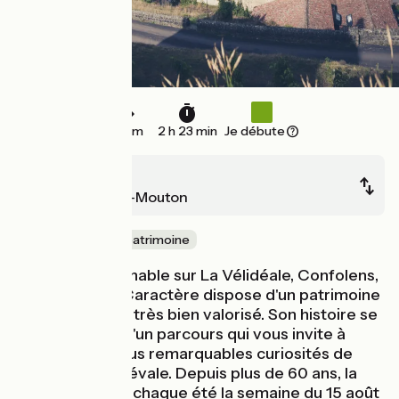
36 km
2 h 23 min
Je débute
Confolens
Champagne-Mouton
Nature & petit patrimoine
Arrêt incontournable sur La Vélidéale, Confolens,
Petite Cité de Caractère dispose d'un patrimoine
remarquable et très bien valorisé. Son histoire se
lit tout au long d'un parcours qui vous invite à
découvrir les plus remarquables curiosités de
cette cité médiévale. Depuis plus de 60 ans, la
cité est animée chaque été la semaine du 15 août