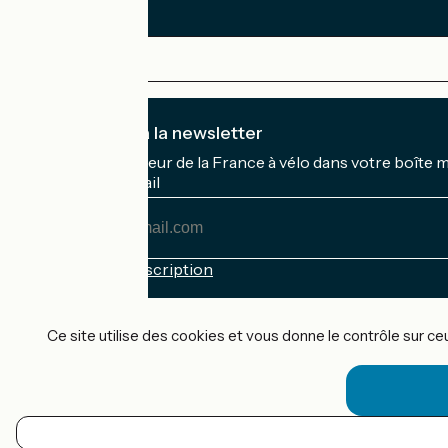
Je m'abonne à la newsletter
Recevez le meilleur de la France à vélo dans votre boîte 
Mon adresse mail
Mon
adresse
mail
Conditions d'inscription
Financé dans le cadre de Destination France
Ce site utilise des cookies et vous donne le contrôle sur c
Accueil Vélo Pro
Contact
Mentions légales
FR