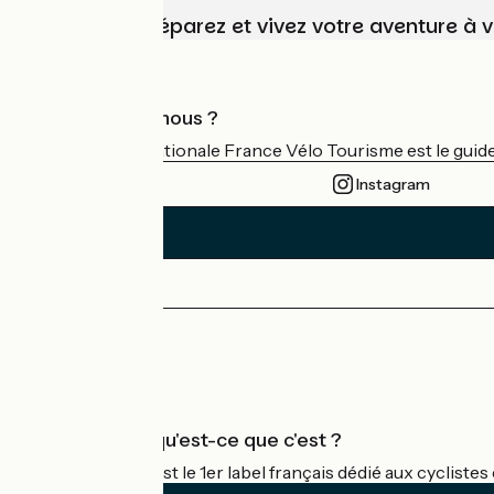
Choisissez, préparez et vivez votre aventure à 
Qui sommes-nous ?
L'association nationale France Vélo Tourisme est le guide 
Instagram
Espace Presse
Espace Pro
Accueil Vélo qu'est-ce que c'est ?
Accueil Vélo c'est le 1er label français dédié aux cycliste