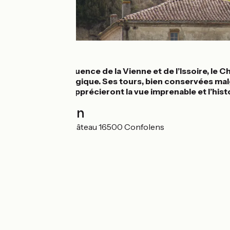
Détails
Perché à la confluence de la Vienne et de l’Issoire, le C
panorama stratégique. Ses tours, bien conservées malg
cyclotouristes apprécieront la vue imprenable et l’hist
Localisation
4 Rue du Vieux Château 16500 Confolens