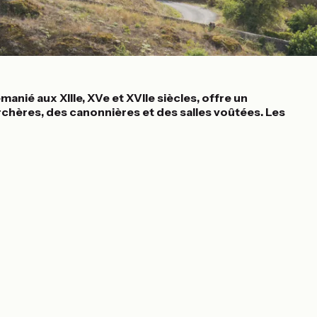
manié aux XIIIe, XVe et XVIIe siècles, offre un
rchères, des canonnières et des salles voûtées. Les