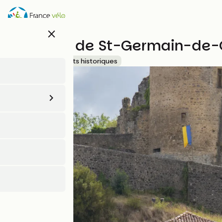
Aller
au
contenu
close
principal
Château de St-Germain-de-
Sites et monuments historiques