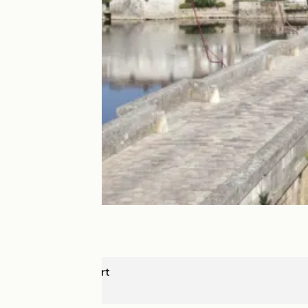
Rochechouart
Confolens