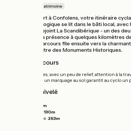
Nature & petit patrimoine
De Rochechouart à Confolens, votre itinéraire cyclab
patrimoine géologique se lit dans le bâti local, avec
c’est ici qu’elle rejoint La Scandibérique - un des d
loisirs. À noter la présence à quelques kilomètres
France. Votre parcours file ensuite vers la charmant
est classée au titre des Monuments Historiques.
Détail du parcours
Routes secondaires, avec un peu de relief, attention à la trav
jusqu'à
Confolens
, un marquage au sol garantit au cyclo un
Pentes et dénivelé
Montées :
335m
Descentes :
402m
Point le plus bas :
130m
Point le plus élevé :
263m