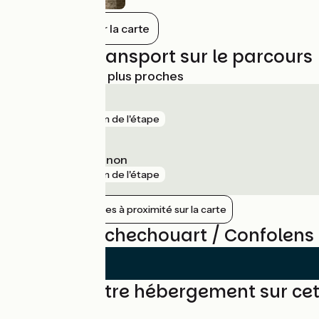
Tout afficher sur la carte
Trains et transport sur le parcours
Gares SNCF les plus proches
Saint-Junien
gare
5 km de l'étape
Saillat - Chassenon
gare
5 km de l'étape
Afficher les gares à proximité sur la carte
Avis sur Rochechouart / Confolens
Trouvez votre hébergement sur ce