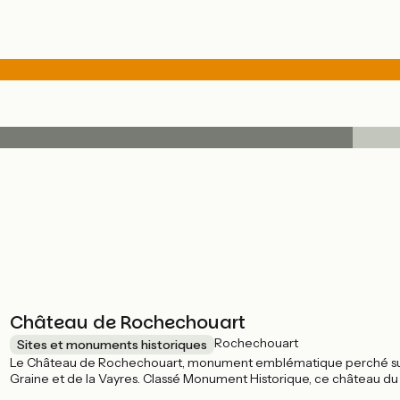
Château de Rochechouart
Rochechouart
Sites et monuments historiques
Le Château de Rochechouart, monument emblématique perché sur une
Graine et de la Vayres. Classé Monument Historique, ce château du
Vienne depuis 1985. Ici, les œuvres d'art modernes dialoguent avec 