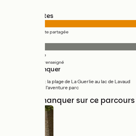
Types de routes
38km
(99%) Route partagée
Revêtement
24km
(63%) Lisse
14km
(37%) Non renseigné
À ne pas manquer
Pressignac
: la plage de La Guerlie au lac de Lavaud
Massignac
: l'aventure parc
À ne pas manquer sur ce parcours