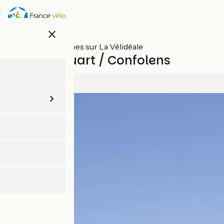
Aller
au
contenu
close
principal
Toutes les étapes sur La Vélidéale
Rochechouart / Confolens