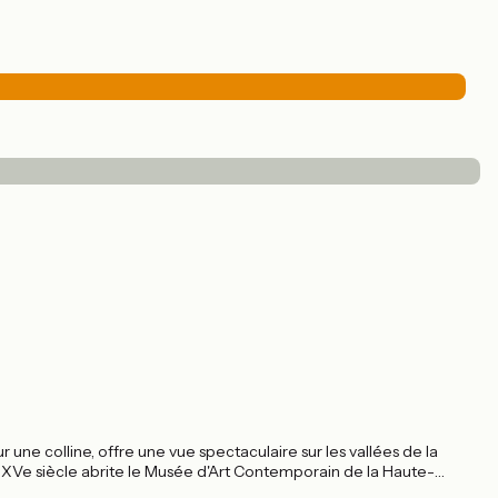
 colline, offre une vue spectaculaire sur les vallées de la
 XVe siècle abrite le Musée d'Art Contemporain de la Haute-
l'architecture médiévale, créant une expérience artistique unique.