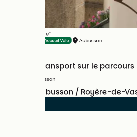
Hôtel "La Beauze"
Aubusson
Hôtels
Accueil Vélo
Trains et transport sur le parcours
Gare d’Aubusson
Avis sur Aubusson / Royère-de-Vas