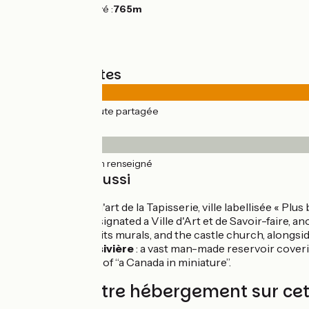
Point le plus élevé :
765m
Types de routes
41km
(100%) Route partagée
Revêtement
41km
(100%) Non renseigné
À découvrir aussi
Aubusson
: l'art de la Tapisserie, ville labellisée «
Felletin
: designated a Ville d'Art et de Savoir-faire,
Church and its murals, and the castle church, alongsid
Lac de Vassivière
: a vast man-made reservoir coveri
area the feel of ‘‘a Canada in miniature’’.
Trouvez votre hébergement sur ce