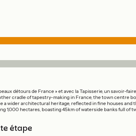
 Plus beaux détours de France » et avec la Tapisserie, un savoir-f
 another cradle of tapestry-making in France, the town centre bo
e a wider architectural heritage, reflected in fine houses and
ng 1,000 hectares, boasting 45km of waterside banks full of t
tte étape