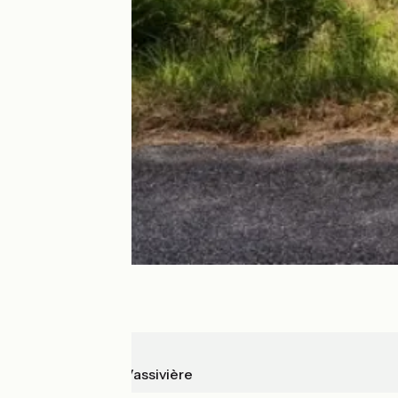
Aubusson
Royère-de-Vassivière