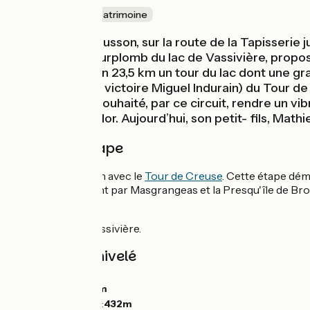
Nature & petit patrimoine
Au départ d’Aubusson, sur la route de la Tapisserie
Vassivière, en surplomb du lac de Vassivière, propo
légendes” fait en 23,5 km un tour du lac dont une gr
Breuking, 1995 : victoire Miguel Indurain) du Tour 
Vassivière ont souhaité, par ce circuit, rendre un 
Raymond Poulidor. Aujourd’hui, son petit- fils, Math
Détail de l'étape
Itinéraire commun avec le
Tour de Creuse
. Cette étape dém
Vauveix en passant par Masgrangeas et la Presqu'île de Brous
Liaison
Tour du Lac de Vassivière.
Pentes et dénivelé
Montées :
720m
Descentes :
417m
Point le plus bas :
432m