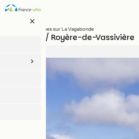
Aller
au
contenu
close
principal
Toutes les étapes sur La Vagabonde
Aubusson / Royère-de-Vassivière