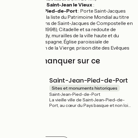
Le Village de
Saint-Jean le Vieux
:
Saint-Jean Pied-de-Port
: Porte Saint-Jacques
(inscrite sur la liste du Patrimoine Mondial au titre
des « Chemins de Saint-Jacques de Compostelle en
France » en 1998), Citadelle et sa redoute de
Gastelumendy, murailles de la ville haute et du
faubourg d’Espagne, Église paroissiale de
l’Assomption de la Vierge, prison dite des Evêques
À ne pas manquer sur ce
parcours
Saint-Jean-Pied-de-Port
Sites et monuments historiques
Saint-Jean-Pied-de-Port
La vieille ville de Saint-Jean-Pied-de-
Port, au cœur du Pays basque et non loin
de la frontière avec l'Espagne, est une
étape incontournable de La
Scandibérique et du chemin de
Compostelle. Ce village médiéval,
entouré de remparts, séduit par ses