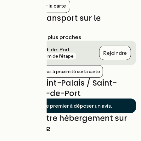
ruelles pavées, ses maisons en grès rose
Tout afficher sur la carte
et son ambiance authentique. La porte
Saint-Jacques, classée au patrimoine
Trains et transport sur le
mondial de l’UNESCO, et la citadelle
offrent des vues imprenables sur les
parcours
Pyrénées.
Gares SNCF les plus proches
Saint-Jean-Pied-de-Port
Rejoindre
gare
835 m de l'étape
Afficher les gares à proximité sur la carte
Avis sur Saint-Palais / Saint-
Jean-Pied-de-Port
Soyez le premier à déposer un avis.
Trouvez votre hébergement sur
cette étape