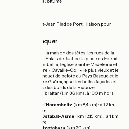
Revêtement lisse
: bitume.
Trains
Gare de Saint-Jean Pied de Port : liaison pour
Bayonne
À ne pas manquer
Saint-Palais
: la maison des têtes, les rues de la
Bidouze et du Palais de Justice, la place du Foirail
rénovée et embellie, l’église Sainte-Madeleine et
son orgue rare « Cavaillé-Coll », le plus vieux et le
plus beau trinquet de pelote du Pays Basque et le
fronton Pierre Guéraçague, les belles façades et
beaux jardins des bords de la Bidouze.
La Stèle de Gibraltar (km 3,6 km) : à 100 m hors
itinéraire
La Chapelle d'
Harambeltz
(km 8,4 km) : à 1,2 km
hors itinéraire
Le Village d’
Ostabat-Asme
(km 12,15 km) : à 1 km
hors itinéraire
Croix de
Galtzetaburu
(km 20 km)