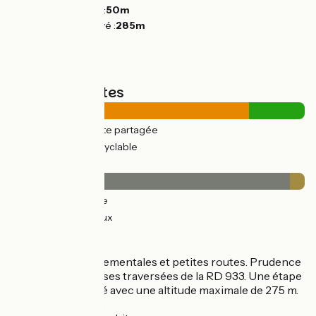
Point le plus bas :
50m
Point le plus élevé :
285m
Types de routes
30km
(81%) Route partagée
7km
(19%) Voie cyclable
Revêtement
36km
(95%) Lisse
2km
(5%) Rugueux
L’itinéraire
Sur routes départementales et petites routes. Prudence
lors des nombreuses traversées de la RD 933. Une étape
au terrain vallonné avec une altitude maximale de 275 m.
Jalonnement EV3.