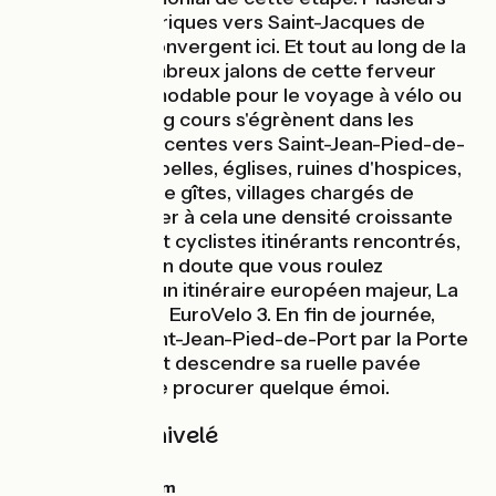
itinéraires historiques vers Saint-Jacques de
Compostelle convergent ici. Et tout au long de la
journée, de nombreux jalons de cette ferveur
populaire indémodable pour le voyage à vélo ou
pédestre au long cours s'égrènent dans les
montées et descentes vers Saint-Jean-Pied-de-
Port : croix, chapelles, églises, ruines d'hospices,
foisonnement de gîtes, villages chargés de
mémoire. Ajouter à cela une densité croissante
de marcheurs et cyclistes itinérants rencontrés,
et il ne fait aucun doute que vous roulez
aujourd'hui sur un itinéraire européen majeur, La
Scandibérique - EuroVelo 3. En fin de journée,
entrer dans Saint-Jean-Pied-de-Port par la Porte
Saint-Jacques et descendre sa ruelle pavée
risque même de procurer quelque émoi.
Pentes et dénivelé
Montées :
674m
Descentes :
549m