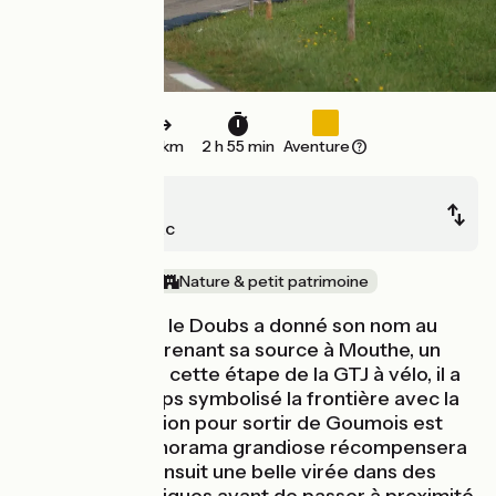
44 km
2 h 55 min
Aventure
Goumois
Villers-Le-Lac
Au fil de l'eau
Nature & petit patrimoine
Long de 453km, le Doubs a donné son nom au
département. Prenant sa source à Mouthe, un
peu plus loin sur cette étape de la GTJ à vélo, il a
depuis longtemps symbolisé la frontière avec la
Suisse. L'ascension pour sortir de Goumois est
rude mais le panorama grandiose récompensera
votre effort. S'ensuit une belle virée dans des