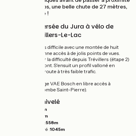
paysages bucoliques avant de passer à proximité
du Saut du Doubs, une belle chute de 27 mètres,
détour conseillé !
Grande Traversée du Jura à vélo de
Goumois à Villers-Le-Lac
Sortie de Goumois difficile avec une montée de huit
kilomètres qui donne accès à de jolis points de vues.
Possibilité d'éviter la difficulté depuis Trévillers (étape 2)
jusque Charquemont. S'ensuit un profil valloné en
grande partie sur route à très faible trafic.
Station de recharge VAE Bosch en libre accès à
Charquemont (Combe Saint-Pierre).
Pentes et dénivelé
Montées :
1048m
Descentes :
677m
Point le plus bas :
558m
Point le plus élevé :
1045m