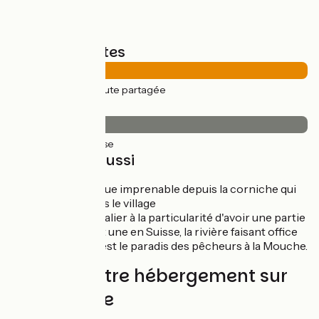
Types de routes
44km
(100%) Route partagée
Revêtement
44km
(100%) Lisse
À découvrir aussi
Goumois :
vue imprenable depuis la corniche qui
descend vers le village
Village frontalier à la particularité d'avoir une partie
en France et une en Suisse, la rivière faisant office
de rivière, c'est le paradis des pêcheurs à la Mouche.
Trouvez votre hébergement sur
cette étape