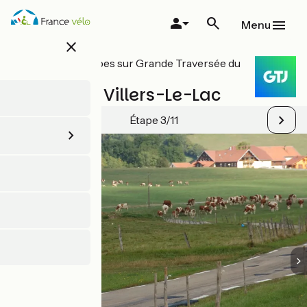
Aller
au
Menu
contenu
close
principal
Toutes les étapes sur Grande Traversée du
Jura à Vélo
Goumois / Villers-Le-Lac
Étape 3/11