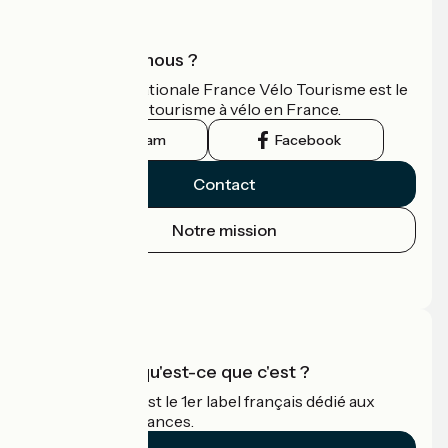
Qui sommes-nous ?
L'association nationale France Vélo Tourisme est le
guide officiel du tourisme à vélo en France.
Instagram
Facebook
Contact
Notre mission
Espace Presse
Espace Pro
Accueil Vélo qu'est-ce que c'est ?
Accueil Vélo c'est le 1er label français dédié aux
cyclistes en vacances.