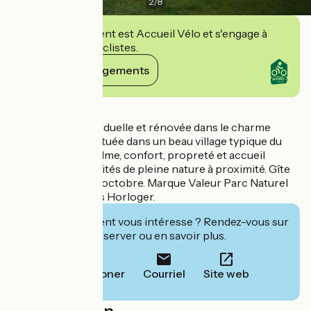
2
/
8
Cet établissement est Accueil Vélo et s'engage à
accueillir des cyclistes.
Voir ses engagements
Détails
Jolie maison individuelle et rénovée dans le charme
Franc-comtois, située dans un beau village typique du
Pays Horloger. Calme, confort, propreté et accueil
bienveillant. Activités de pleine nature à proximité. Gîte
équestre de mai à octobre. Marque Valeur Parc Naturel
régional du Doubs Horloger.
Cet établissement vous intéresse ? Rendez-vous sur
leur site pour réserver ou en savoir plus.
Téléphoner
Courriel
Site web