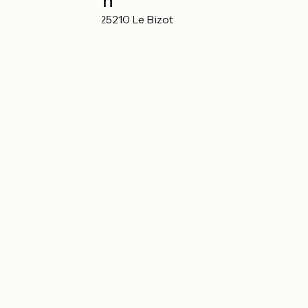
Localisation
11 rue de la Rigole 25210 Le Bizot