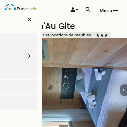
Aller
au
Menu
contenu
close
principal
Le Charm'Au Gite
Accueil Vélo
Gîtes et locations de meublés