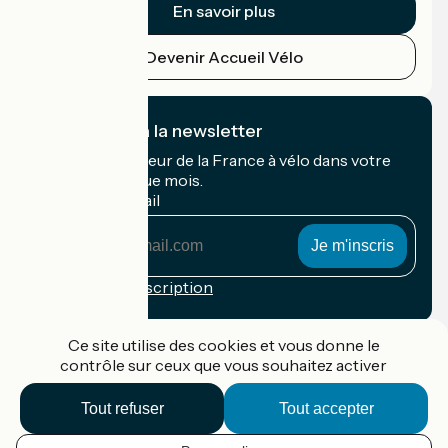
En savoir plus
Devenir Accueil Vélo
Je m'abonne à la newsletter
Recevez le meilleur de la France à vélo dans votre
boîte mail chaque mois.
Mon adresse mail
Mon
adresse
mail
Conditions d'inscription
Financé dans le cadre de Destination France
Ce site utilise des cookies et vous donne le
contrôle sur ceux que vous souhaitez activer
Tout refuser
Tout accepter
Accueil Vélo Pro
Contact