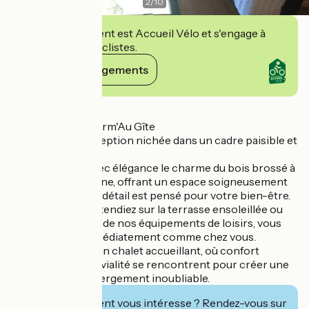
2
/
10
Cet établissement est Accueil Vélo et s'engage à
accueillir des cyclistes.
Voir ses engagements
Détails
Bienvenue au Charm'Au Gîte
Une retraite d’exception nichée dans un cadre paisible et
naturel.
Notre gîte allie avec élégance le charme du bois brossé à
la praticité moderne, offrant un espace soigneusement
équipé où chaque détail est pensé pour votre bien-être.
Que vous vous détendiez sur la terrasse ensoleillée ou
que vous profitiez de nos équipements de loisirs, vous
vous sentirez immédiatement comme chez vous.
Venez découvrir un chalet accueillant, où confort
moderne et convivialité se rencontrent pour créer une
expérience d’hébergement inoubliable.
Cet établissement vous intéresse ? Rendez-vous sur