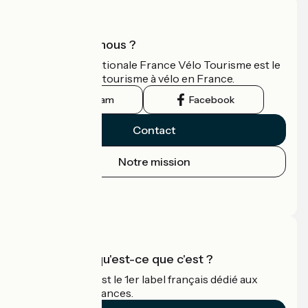
Qui sommes-nous ?
L'association nationale France Vélo Tourisme est le
guide officiel du tourisme à vélo en France.
Instagram
Facebook
Contact
Notre mission
Espace Presse
Espace Pro
Accueil Vélo qu'est-ce que c'est ?
Accueil Vélo c'est le 1er label français dédié aux
cyclistes en vacances.