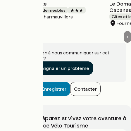
Le Charm'Au Gite
Le Domai
Cabanes
Gîtes et locations de meublés
Charmauvillers
Accueil Vélo
Gîtes et 
Fourn
Une information à nous communiquer sur cet
établissement ?
Signaler un problème
Enregistrer
Contacter
Choisissez, préparez et vivez votre aventure à
vélo avec France Vélo Tourisme