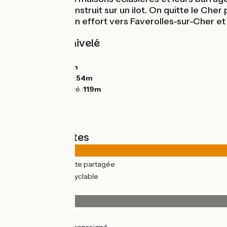
"Moulin Fort" construit sur un ilot. On quitte le Che
Pitrou. Encore un effort vers Faverolles-sur-Cher et
Pentes et dénivelé
Montées :
150m
Descentes :
143m
Point le plus bas :
54m
Point le plus élevé :
119m
Types de routes
26km
(84%) Route partagée
5km
(16%) Voie cyclable
Revêtement
12km
(38%) Lisse
18km