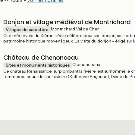
e <> Tours -
Voir les horaires
Donjon et village médiéval de Montrichard
Montrichard Val de Cher
Villages de caractère
Cité médiévale du XIème siècle célèbre pour son donjon, ses fortifi
patrimoine historique moyenâgeux. La visite du donjon - érigé sur 
vue imprenable sur la vallée du Cher.
Château de Chenonceau
Chenonceaux
Sites et monuments historiques
Ce château Renaissance, surplombant la rivière, est surnommé le ch
femmes au cours de son histoire (Katherine Briçonnet, Diane de Poi