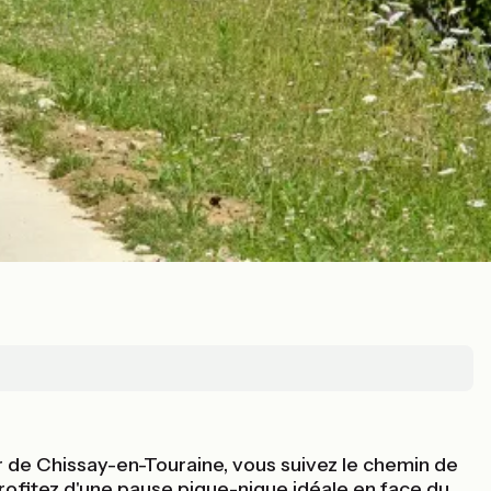
ir de Chissay-en-Touraine, vous suivez le chemin de
 profitez d'une pause pique-nique idéale en face du