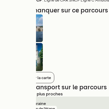
Ligne de CAR SNCF
: Ligne de CAR SNCF Ligne C Ambois
À ne pas manquer sur ce parcours
Tout afficher sur la carte
Trains et transport sur le parcours
Gares SNCF les plus proches
Chissay-en-Touraine
gare
37 m de l'étape