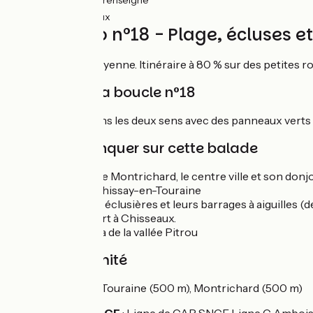
(58%) Non renseigné
1km
(4%) Rugueux
Circuit vélo n°18 - Plage, écluses 
Boucle facile à moyenne. Itinéraire à 80 % sur des petites 
Balisage de la boucle n°18
Boucle balisée dans les deux sens avec des panneaux verts 
À ne pas manquer sur cette balade
Parc plage de Montrichard, le centre ville et son donj
L'eglise de Chissay-en-Touraine
Les maisons éclusières et leurs barrages à aiguilles (d
Le moulin fort à Chisseaux.
Le panorama de la vallée Pitrou
Gare à proximité
Chissay-en-Touraine (500 m), Montrichard (500 m)