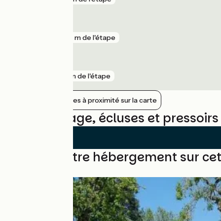
Montrichard
gare
365 m de l'étape
Chenonceaux
gare
3 km de l'étape
Afficher les gares à proximité sur la carte
Avis sur Plage, écluses et pressoir
Trouvez votre hébergement sur cet