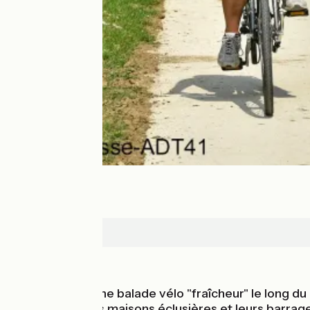
Montrichard
Au fil de l'eau
En route pour une balade vélo "fraîcheur" le long d
halage au fil des maisons éclusières et leurs barrag