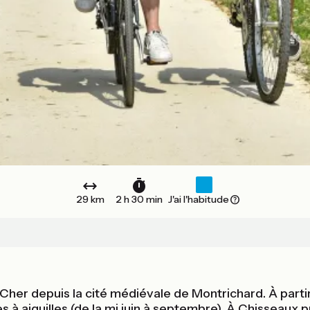
29 km
2 h 30 min
J'ai l'habitude
u Cher depuis la cité médiévale de Montrichard. À part
es à aiguilles (de la mi juin à septembre). À Chisseaux