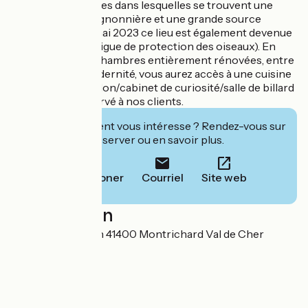
troglodytes voutées dans lesquelles se trouvent une
ancienne champignonnière et une grande source
calcaire. Depuis mai 2023 ce lieu est également devenue
un refuge LPO ( Ligue de protection des oiseaux). En
plus de nos cinq chambres entièrement rénovées, entre
patrimoine et modernité, vous aurez accès à une cuisine
équipée et à un salon/cabinet de curiosité/salle de billard
entièrement réservé à nos clients.
Cet établissement vous intéresse ? Rendez-vous sur
leur site pour réserver ou en savoir plus.
Téléphoner
Courriel
Site web
Localisation
49 Rue de Vierzon 41400 Montrichard Val de Cher