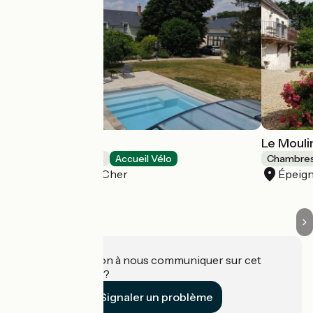
La varenne
Le Mouli
Chambres d'Hôtes
Accueil Vélo
Chambres
Monthou-sur-Cher
Épeign
Une information à nous communiquer sur cet
établissement ?
Signaler un problème