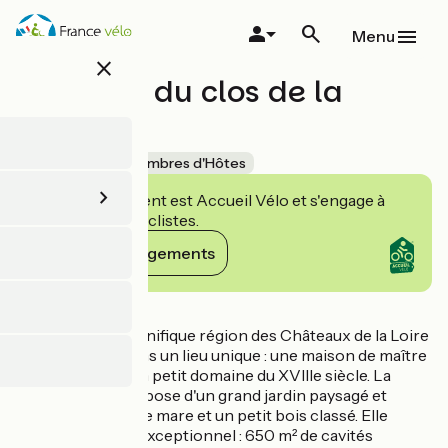
Aller
au
Menu
contenu
close
principal
Domaine du clos de la
source
Accueil Vélo
Chambres d'Hôtes
Cet établissement est Accueil Vélo et s'engage à
accueillir des cyclistes.
Voir ses engagements
Détails
Découvrez la magnifique région des Châteaux de la Loire
en séjournant dans un lieu unique : une maison de maître
située au sein d'un petit domaine du XVIIIe siècle. La
propriété se compose d'un grand jardin paysagé et
aménagé, avec une mare et un petit bois classé. Elle
présente un site exceptionnel : 650 m² de cavités